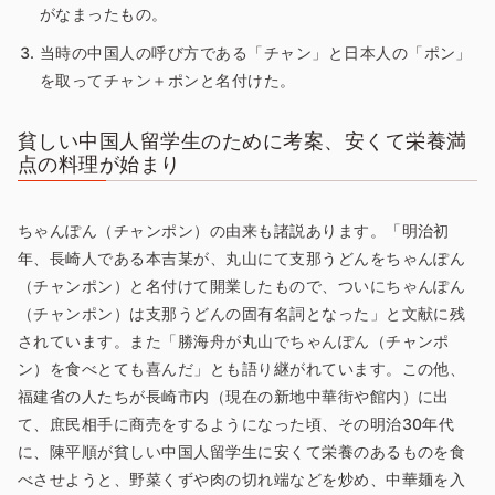
がなまったもの。
当時の中国人の呼び方である「チャン」と日本人の「ポン」
を取ってチャン＋ポンと名付けた。
貧しい中国人留学生のために考案、安くて栄養満
点の料理が始まり
ちゃんぽん（チャンポン）の由来も諸説あります。「明治初
年、長崎人である本吉某が、丸山にて支那うどんをちゃんぽん
（チャンポン）と名付けて開業したもので、ついにちゃんぽん
（チャンポン）は支那うどんの固有名詞となった」と文献に残
されています。また「勝海舟が丸山でちゃんぽん（チャンポ
ン）を食べとても喜んだ」とも語り継がれています。この他、
福建省の人たちが長崎市内（現在の新地中華街や館内）に出
て、庶民相手に商売をするようになった頃、その明治30年代
に、陳平順が貧しい中国人留学生に安くて栄養のあるものを食
べさせようと、野菜くずや肉の切れ端などを炒め、中華麺を入