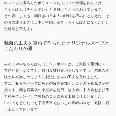
れスープで煮込んだボリュームたっぷりの料理を作り上げ、
ちゃんぽん（チャンポン）と名付けたとも言われています。
どの説にしても、麺好きの日本人の嗜好を巧みにとらえた、そ
の名の通りまさに日本と中国が混合（ちゃんぽんになった）し
た料理と言えます。
独自の工夫を重ねて作られたオリジナルスープと
こだわりの麺
みろくやのちゃんぽん（チャンポン）は、ご家庭で面倒なスー
プ作りをしなくても、特別な材料を用意しなくても、本来の旨
味や味が楽しめるように製法に独自の工夫を重ねました。スー
プは、豚骨をベースに魚貝の旨味を加えたコクのある風味が特
徴です。麺も最高級の小麦粉を使用、強力粉に中力粉および薄
力粉をブレンドして独特のコシのある太麺に仕上げました。
いつでもどなたでも栄養豊富でおいしい長崎の味が、気軽に召
し上がって頂けます。