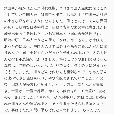
鎖国令が解かれた江戸時代後期、それまで唐人屋敷に閉じこめ
られていた中国人たちは市中へ出て、庶民相手に中国一品料理
の小さな店を出すようになりました。皿うどんは、そんな異国
の味と伝統的な日本料理に、新鮮で豊富な海の幸に恵まれた長
崎が出会って発展した、いわば日本と中国の合作料理です。
明治の頃、日本人のうどん屋で「かけ」や「もり」が十銭で
あったのに比べ、中国人の店では野菜や魚介類をふんだんに盛
り込んで、同じ十銭くらいだったと伝えられるので、人気を呼
んだのも不思議ではありません。特にモヤシや豚肉の混じった
風味は、当時の若い人たちばかりでなく、多くの人に好まれた
そうです。また、皿うどんは作り方も複雑なので、ちゃんぽん
に比べて少し値段も張り、やや高級とされていました。その
後、日本人が経営し始めましたが、店内は、ほとんどが畳敷
き。十畳か二十畳の部屋に赤く丸い飯台を5～10台置いてある
のが一般的でした。1卓を4、5人で陣取り、大皿に山ほど盛ら
れた皿うどんが運ばれると、その食欲をそそられる味と香り
で、客はまたたく間に平らげたと言われます。 ちゃんぽん