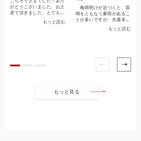
ごちそうさまでした！あり
がとうございました。お土
梅雨明けが近づくと、雷
産で頂きました。とても美
鳴をともなう豪雨があるこ
味しく、子供たちはちゃん
とが多いですが、先週末か
もっと読む
ぽんが気に入り野菜も沢山
ら今週初めにかけて長崎を
もっと読む
食べてくれ、親としてはと
含む九州北部地方はまさに
ても嬉しかったです。埼玉
そのような天候でした。天
県 Ａ・Ｔ様
気予報を見ると、これから
しばらくは晴れマークが並
んでいます。しかも、気温
は北上する台風などの影響
で35度くらいになると
か。暑さ対策を怠らず、体
調に気をつけて過ごしたい
ものです。 梅雨空の下、
もっと見る
長崎港に出ると松が枝岸壁
にダイヤモンド・プリンセ
スが停泊中でした。約116
千トン、全長290メートル
もあるので、長崎港に入る
と、その大きさが際立ちま
す。この7月は、18日
（土）、30日（木）にも
入港予定。次回は、輝くよ