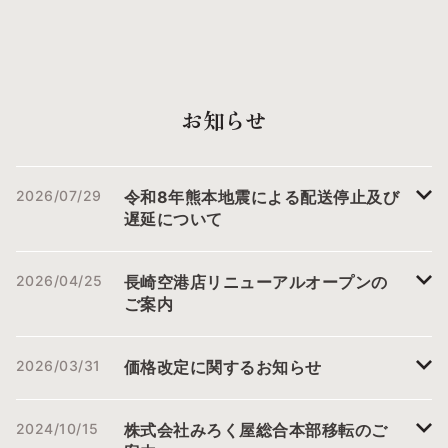
デン国立民族学博物館所蔵
の作品を見ることができま
す。 ところで、あまり知
られていないようですが、
七夕の行事食のひとつに、
「素麺（そうめん）」があ
お知らせ
ります。一説には、七夕の
頃は麦の収穫時期と重な
り、その祝いも兼ねて小麦
粉で作るそうめんを食べる
ようになったとか。そのほ
2026/07/29
令和8年熊本地震による配送停止及び
かの七夕料理としては、笹
遅延について
餅や夏野菜のてんぷらの盛
り合わせなどがありま
す。 「素麺」は、西日本
2026/04/25
長崎空港店リニューアルオープンの
を中心に全国各地に産地が
ご案内
ありますが、長崎県では全
国屈指の生産量を誇る「島
原手延べそうめん」が有名
です。のどごしや口あたり
2026/03/31
価格改定に関するお知らせ
がよく、とてもおいしいで
す。 一年を通して常備し
ているご家庭も多い、素
2024/10/15
株式会社みろく屋総合本部移転のご
麺。そのルーツは、平安時