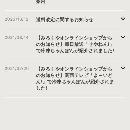
案内
代に中国から伝わった「索
餅（さくべい）」という、
縄で編んだような形のお菓
2023/10/12
送料改定に関するお知らせ
子だという説があります。
それは、現在、長崎で「よ
りより」の名で親しまれて
いる中華菓子とそっくりの
2021/08/14
【みろくやオンラインショップから
形をしています。もしかし
のお知らせ】毎日放送「せやねん!」
たら、「よりより」と素麺
で冷凍ちゃんぽんが紹介されました!
のルーツは同じかもしれま
せん。 余談ですが、ここ
で「よりより」の形から連
2021/07/20
【みろくやオンラインショップから
想した野の花をご紹介しま
す。ちょうどこの時期、全
のお知らせ】関西テレビ「よ～いど
国各地の道ばたや公園など
ん!」で冷凍ちゃんぽんが紹介されま
の草むらで見かける小さな
した!
花で、螺旋状に花を咲かせ
ることから「ネジバナ」と
呼ばれています。高さは
10〜40センチほど。螺旋
は右巻き、左巻きと両方あ
り、ときには、巻き損ねた
タイプも見かけます。ラン
の仲間で、白い１枚の花び