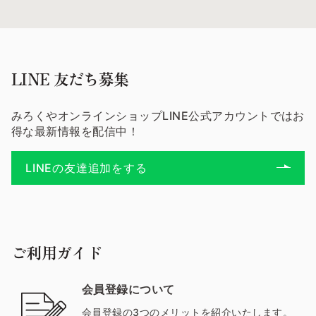
らの上にピンク色の花びら
が重なり、たいへん美し
い。足元の草地でちょっ
と、探してみませんか。
さて、かつては旧暦で行
LINE 友だち募集
われていた七夕行事。今年
の旧暦7月7日にあたるの
は、8月19日。お盆が過
みろくやオンラインショップLINE公式アカウントではお
ぎ、かすかに秋の気配を感
得な最新情報を配信中！
じる頃です。冷やしそうめ
んを食べ、涼しい夜風を浴
びながら、南の星空を見上
LINEの友達追加をする
げてみませんか。いにしえ
の伝説やめくるめく森羅万
象に思いを馳せるひととき
は楽しいものです。
ご利用ガイド
会員登録について
会員登録の3つのメリットを紹介いたします。