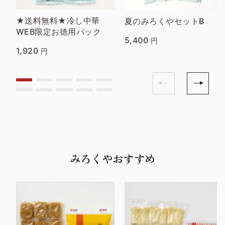
★送料無料★冷し中華
夏のみろくやセットB
WEB限定お徳用パック
5,400
円
1,920
円
みろくやおすすめ