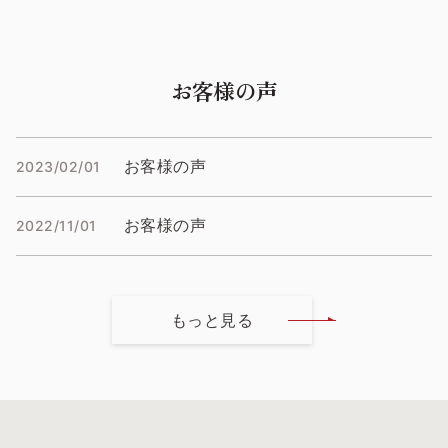
うな夏空の下、大きな白い
船体がゆったりと女神大橋
をくぐって来る姿を楽しみ
にしたいと思います。 さ
お客様の声
て、昨日は「七夕（たなば
た）」でした。織姫と彦星
が年に一度、再会を許され
た日、笹竹を用意して五色
お客様の声
の短冊を付けたり、天の川
2023/02/01
は見えるかな？なんて言い
ながら夜空を見上げた方も
いらっしゃることでしょ
お客様の声
2022/11/01
う。ちなみに、笹竹に願い
事を書いた短冊を付けて祈
る風習は、江戸時代からは
じまったとか。その様子
は、当時の絵師たちが多く
もっと見る
描き残していますが、シー
ボルトのお抱え絵師として
知られる川原慶賀も、長崎
の七夕の風景を描きまし
た。興味のある方は、イン
ターネットで検索を。ライ