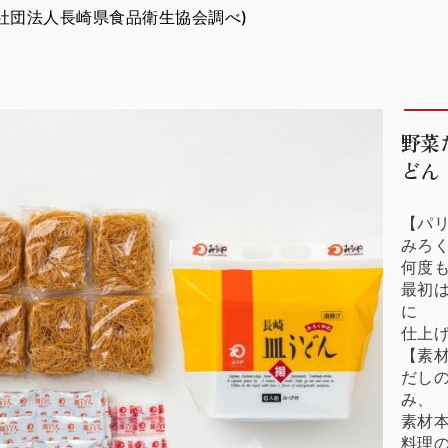
益社団法人長崎県食品衛生協会調べ)
野菜
どん
【パ
みろ
何度
最初
に
仕上
【素
だし
み、
素材
料理