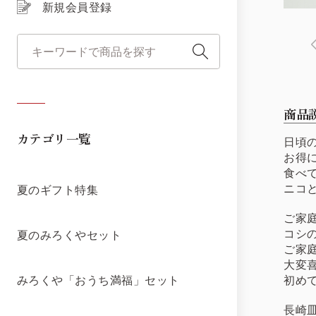
新規会員登録
商品
カテゴリ一覧
日頃
お得
食べ
ニコと
夏のギフト特集
ご家
コシ
夏のみろくやセット
ご家
大変
初め
みろくや「おうち満福」セット
長崎