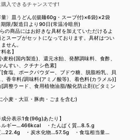
に購入できるチャンスです!
量〉皿うどん((揚麺60g・スープ付)×6袋)×2袋
味期限/製造日より90日(常温冷暗所)
ちらの商品にはお好きな具材を加えていただけるよ
麺とスープがセットになっております。具材はつい
りません。
材料名】
[小麦粉(国内製造)、還元水飴、発酵調味料、食酢、
かんすい、クチナシ色素]
プ[食塩、ポークパウダー、ブドウ糖、脱脂粉乳、貝
、香辛料/調味料(アミノ酸等)、着色料(カラメル)]
油[調整ラード、食用植物油脂/酸化防止剤(ビタミン
部に小麦・大豆・豚肉・ごまを含む)
成分表示1食(96g)あたり】
ルギー…466kcal ・たんぱく質…8.5.g
…22.4g ・炭水化物…57.5g ・食塩相当量…