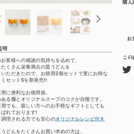
購入
お
説明
この
のお客様への感謝の気持ちを込めて、
にたくさん栄養満点の皿うどんを
ていただきたので、お徳用2個セットで更にお得な
くセットSを新発売!!
庭用に便利なお徳用袋。
のある麺とオリジナルスープのコクが自慢です。
庭用でも、親しい方へのお手軽なギフトとしても
喜ばれております!
て調理される方でも安心の
オリジナルレシピ付き
皿うどんをたくさんお買い求めの方は、