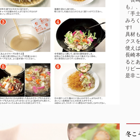
も」
「手
みろ
す!
具材
クス
使え
長崎
ると
リピ
是非こ
冬こ