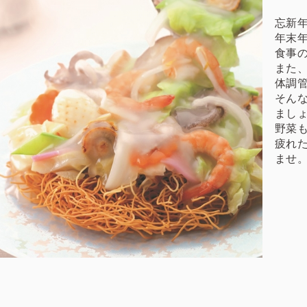
忘新
年末
食事
また
体調
そん
ましょ
野菜
疲れ
ませ