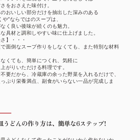
甘さをおさえた味付け。
豚のおいしい部分だけを抽出した深みのある
くや”ならではのスープは、
がなく良い後味が続くのも魅力。
んな具材と調和しやすい味に仕上げました。
軽さ】・・・
庭で面倒なスープ作りをしなくても、また特別な材料
しなくても、簡単につくれ、気軽に
し上がりいただける料理です。
け不要だから、冷蔵庫の余った野菜を入れるだけで、
たっぷり栄養満点、副食がいらない一品が完成しま
皿うどんの作り方は、簡単な6ステップ!
崎皿うどんなんて作ったことがないから作れないか