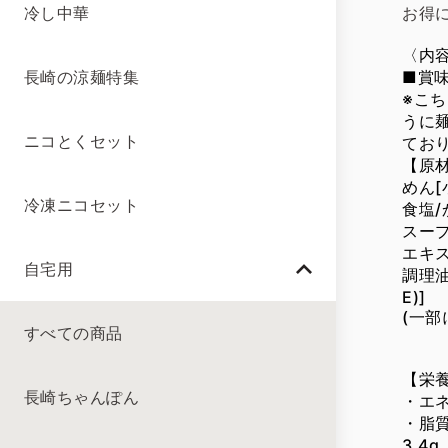
お得
冷し中華
〈内容
■賞
長崎の涼麺特集
※こ
うに
ニコとくセット
てお
【原
めん
冷凍ニコセット
食塩/
スー
エキス
自宅用
調理
E)]
(一
すべての商品
【栄養
長崎ちゃんぽん
・エネ
・脂質
3.4g