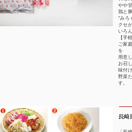
やや
鶏と
“みろ
クセ
いろ
【手
ご家
を
用意
お召
味付
野菜
す。
長崎
「長