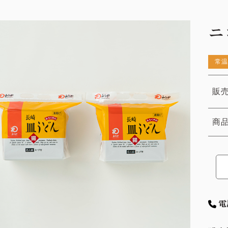
ニ
常温
販売
商
電