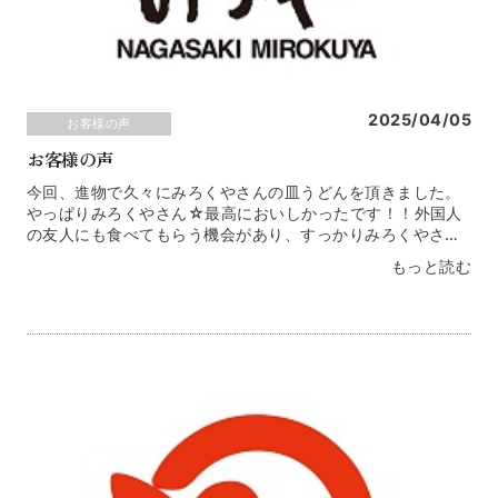
2025/04/05
お客様の声
お客様の声
今回、進物で久々にみろくやさんの皿うどんを頂きました。
やっぱりみろくやさん☆最高においしかったです！！外国人
の友人にも食べてもらう機会があり、すっかりみろくやさん
のファンになりました（＾＾）12月にまた日本にきます♡長
もっと読む
崎県 Ｙ・Ｔ様手軽に作れて、野菜も肉も取れて、とても美
味しく頂きました。子どもたち（小６・中３）もおいしいと
ペロリ！是非また食べたいです！！滋賀県 Ａ・Ｍ様息子が
修学旅行の土産で買ってきてくれました。「具材付」という
のに惹かれたとのこと。家族で美味しく頂けました。揚げか
まぼこの風味、食感が良く、とろみもあり、優しい味で楽し
めました（＾＾）北海道 Ｍ・Ｓ様