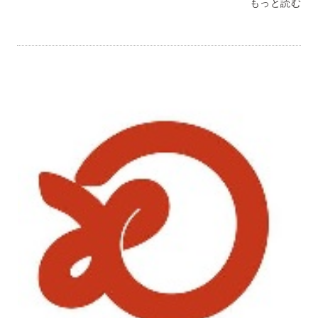
もっと読む
りボリューミーになる皿うどん。「風邪で全部はムリかな」
と食べ始めるがあれよあれよという間に完食。風邪でもその
おいしさを再発見しました。皿うどんの具材は何でも合う。
おいしい！しかも冷蔵庫の残り野菜一掃も満足な仕上がりに
できちゃう優れもの！長野県 Ｓ・Ｕ様ちゃんぽん・皿うど
んともに家族で美味しく頂きました。特に皿うどんは以前か
ら大好きで工程もより簡単で、自宅でこんなにコク深い味わ
い皿うどんを頂けて感動しました。写真付きの作り方がかな
り重宝しました。東京都 Ｒ・Ｏ様