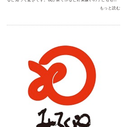
の細い高齢の母も完食でした。おいしかった～！！！常温で
もっと読む
保存できる点がすばらしいです大阪府 Ｋ・Ｔ様長崎の義母
が送ってくれました。家庭でも手軽に本格的なちゃんぽんが
楽しめて嬉しいです。具もついているので冷蔵庫になにもな
いときにも重宝します。キャベツやもやしでボリュームＵＰ
して出すと主人も喜びます！大阪府 Ｍ・Ｎ様