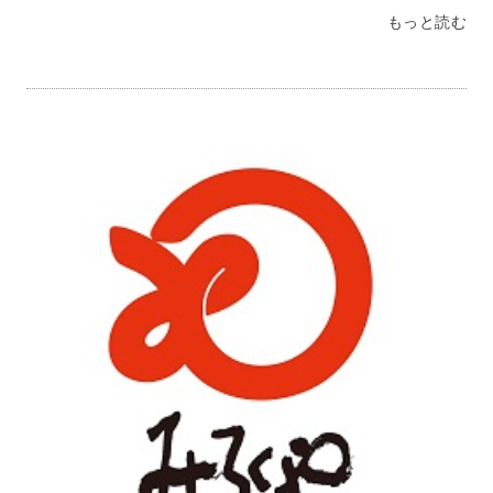
さっぱりした中にコクがあり最後までおいしかったです。麺
もっと読む
も美味しい！！広島県 Ｔ・Ｕ様長崎旅行に行かれた方から
お土産で頂きました（お土産選びナイス！）第一声は「おい
しい（＾＾）」でした。麺・具材good。特にスープがおいし
かったですラーメン食べたらスープ残している私ですが、め
ずらしく全部スープを飲みほしました富山県 Ｔ・Ｔ様