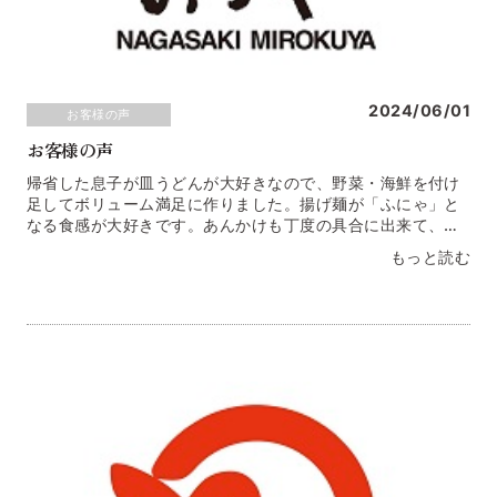
2024/06/01
お客様の声
お客様の声
帰省した息子が皿うどんが大好きなので、野菜・海鮮を付け
足してボリューム満足に作りました。揚げ麺が「ふにゃ」と
なる食感が大好きです。あんかけも丁度の具合に出来て、と
てもおいしかったです。2食じゃ足りずリピートしたいで
もっと読む
す。徳島県 I・Ｋ様長崎県佐世保市の出身でよくちゃんぽん
は食卓で出ていました。結婚して他県に住むと長崎ちゃんぽ
ん・皿うどんの味が恋しくなり、ついついネットで注文して
います。何年も変わらず、とてもおいしい。今では子供達も
大好きです☆神奈川県 Ｓ・Ｍ様父母（妻の）が長崎出身と
いうこともあり、特に皿うどんは家族皆大好き。ソースかけ
派と酢派で大皿を囲んでいつもおいしく食べてます！！皿う
どん最高！！（＾＾）みろくやさんのちゃんぽん・皿うどん
もペロッとたいらげました。ごちそうさまでした。宮崎県
Ａ・Ｋ様