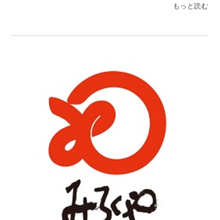
り、みろくやが一番！」おいしいものは人を幸せにします茨
もっと読む
城県 Ｓ・Ｉ様我が家では野菜たっぷりで食べます(^^)スー
プも、あっさりとした味わいで、とても良い(^^)太麺で食べ
応え満点です！！家で食べているのに、長崎に行った気分に
なりました！！ちゃんぽん大好きです☆兵庫県 Ｃ・Ｋ様