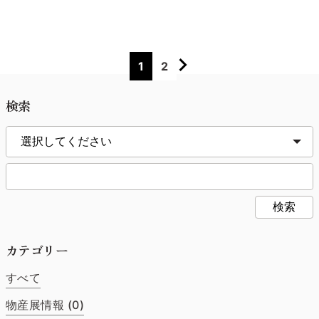
自分で購入したいと思っています栃木県 Ｈ・Ｆ様他のメー
カーも試してみましたが、「みろくや」さん以上の味には出
会えませんでした。食べたくなると通販で取り寄せていま
す。ギフトにしても大好評です。これからも食べ続けます。
これからもよろしくお願いします。神奈川県 Ｍ・Ｄ様
1
2
検索
検索
カテゴリー
すべて
物産展情報 (0)