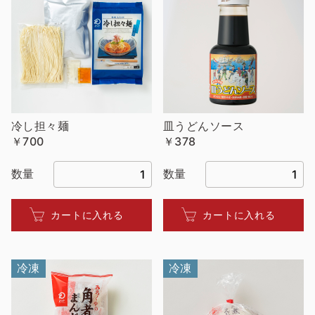
冷し担々麺
皿うどんソース
￥700
￥378
数量
数量
カートに入れる
カートに入れる
冷凍
冷凍