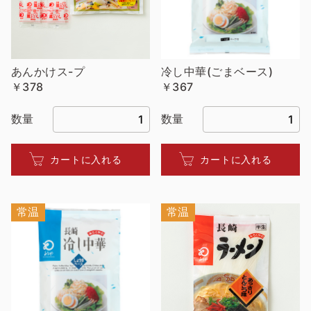
あんかけス-プ
冷し中華(ごまベース)
￥378
￥367
数量
数量
カートに入れる
カートに入れる
常温
常温