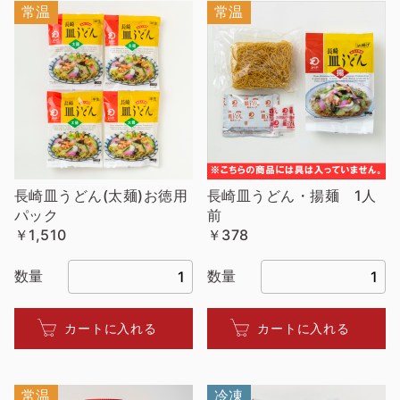
常温
常温
長崎皿うどん(太麺)お徳用
長崎皿うどん・揚麺 1人
パック
前
￥1,510
￥378
数量
数量
カートに入れる
カートに入れる
常温
冷凍