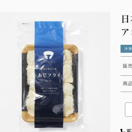
日
ア
冷凍
販売
商
電