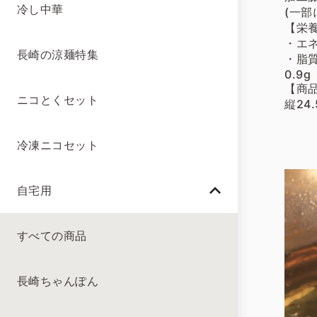
冷し中華
(一部
【栄養
・エネ
長崎の涼麺特集
・脂質
0.9g
【商
ニコとくセット
縦24
冷凍ニコセット
自宅用
すべての商品
長崎ちゃんぽん