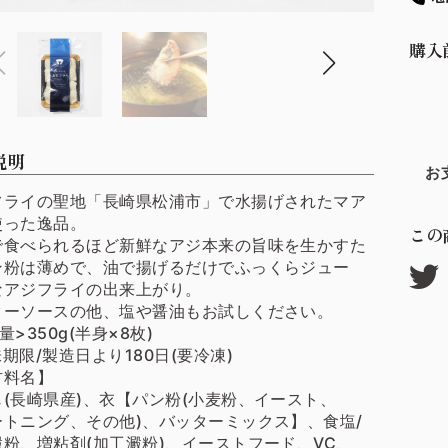
購入
説明
お
フライの聖地「長崎県松浦市」で水揚げされたマア
使った逸品。
この
で食べられるほど新鮮なアジ本来の旨味を生かすた
ン粉は薄めで、油で揚げるだけでふっくらジュー
なアジフライの出来上がり。
ターソースの他、塩や醤油もお試しください。
量>350g(半身×8枚)
期限/製造日より180日(要冷凍)
材料名】
じ(長崎県産)、衣【パン粉(小麦粉、イースト、
ートニング、その他)、バッターミックス】、食塩/
澱粉、増粘剤(加工澱粉)、イーストフード、VC、