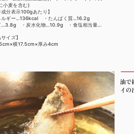
に小麦を含む)
成分表示100gあたり】
ルギー…136kcal ・たんぱく質…16.2g
…3.8g ・炭水化物…10.9g ・食塩相当量…
品サイズ】
.5cm×横17.5cm×厚み4cm
油で
イの