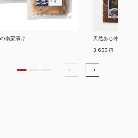
ごの南蛮漬け
天然あじ丼・胡麻
3,600
円