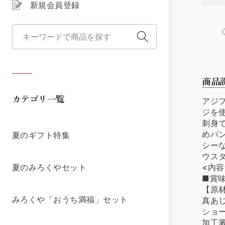
新規会員登録
商品
カテゴリ一覧
アジ
ジを
刺身
めパ
夏のギフト特集
シー
ウス
<内容
夏のみろくやセット
■賞味
【原
みろくや「おうち満福」セット
真あ
ショ
加工