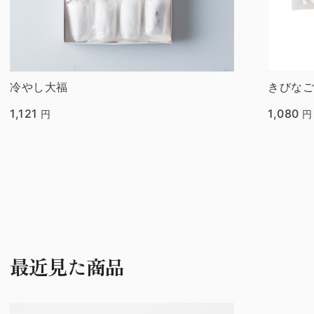
冷やし大福
きびな
1,121
1,080
円
円
最近見た商品