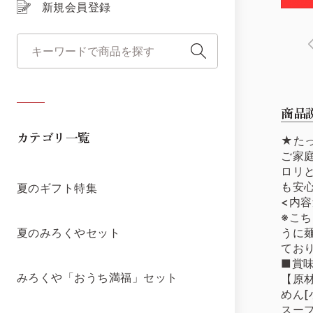
新規会員登録
商品
カテゴリ一覧
★た
ご家
ロリ
も安
夏のギフト特集
<内容
※こ
うに
夏のみろくやセット
てお
■賞味
みろくや「おうち満福」セット
【原
めん[
スー