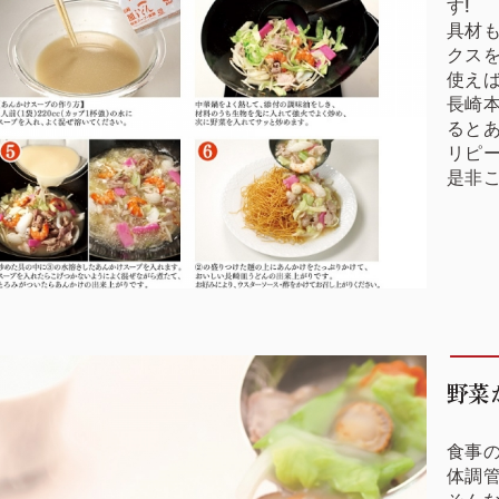
す!
具材
クス
使え
長崎
ると
リピ
是非こ
野菜
食事
体調