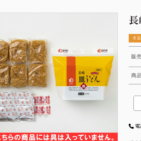
長
常温
販売
商
電