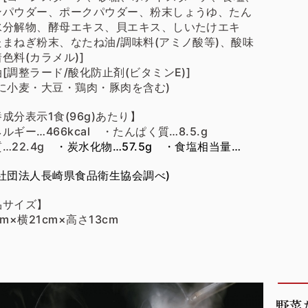
ンパウダー、ポークパウダー、粉末しょうゆ、たん
水分解物、酵母エキス、貝エキス、しいたけエキ
たまねぎ粉末、なたね油/調味料(アミノ酸等)、酸味
色料(カラメル)]
[調整ラード/酸化防止剤(ビタミンE)]
部に小麦・大豆・鶏肉・豚肉を含む)
成分表示1食(96g)あたり】
ルギー…466kcal ・たんぱく質…8.5.g
…22.4g
・炭水化物…57.5g
・食塩相当量…
益社団法人長崎県食品衛生協会調べ)
品サイズ】
cm×横21cm×高さ13cm
野菜