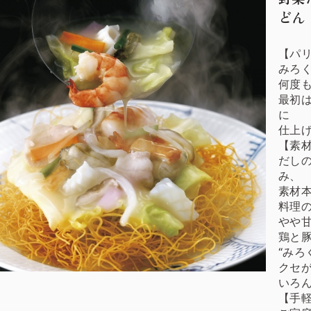
どん
【パ
みろ
何度
最初
に
仕上
【素
だし
み、
素材
料理
やや
鶏と
“みろ
クセ
いろ
【手