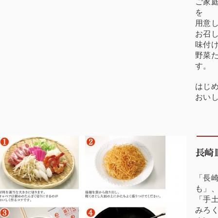
ご家
を
用意
お召
味付
野菜
す。
はじめ
おい
長崎
「長
も」
「手
みろ