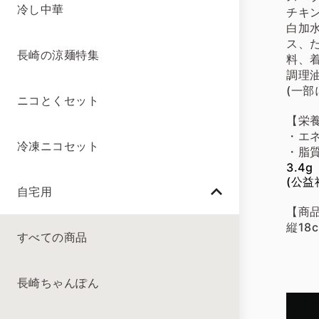
冷し中華
チキ
白加
ス、
長崎の涼麺特集
料、着
調理油
(一
ニコとくセット
【栄養
・エネ
冷凍ニコセット
・脂質
3.4g
(公
自宅用
【商
縦18
すべての商品
長崎ちゃんぽん