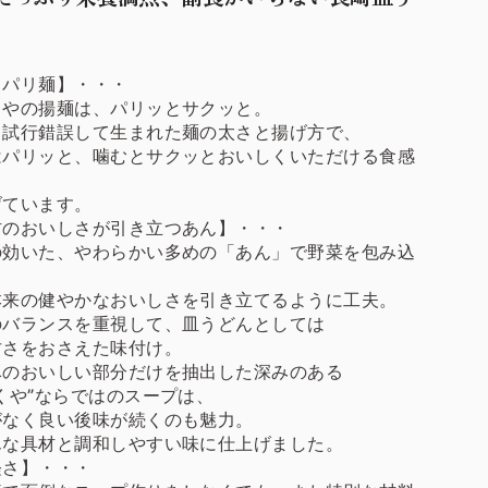
リパリ麺】・・・
くやの揚麺は、パリッとサクッと。
も試行錯誤して生まれた麺の太さと揚げ方で、
はパリッと、噛むとサクッとおいしくいただける食感
げています。
材のおいしさが引き立つあん】・・・
の効いた、やわらかい多めの「あん」で野菜を包み込
本来の健やかなおいしさを引き立てるように工夫。
のバランスを重視して、皿うどんとしては
甘さをおさえた味付け。
豚のおいしい部分だけを抽出した深みのある
くや”ならではのスープは、
がなく良い後味が続くのも魅力。
んな具材と調和しやすい味に仕上げました。
軽さ】・・・