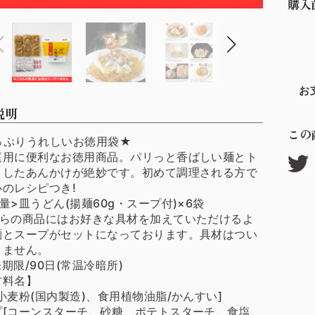
購入
お
説明
この
っぷりうれしいお徳用袋★
庭用に便利なお徳用商品。パリっと香ばしい麺とト
としたあんかけが絶妙です。初めて調理される方で
心のレシピつき!
量>皿うどん(揚麺60g・スープ付)×6袋
ちらの商品にはお好きな具材を加えていただけるよ
麺とスープがセットになっております。具材はつい
りません。
期限/90日(常温冷暗所)
材料名】
小麦粉(国内製造)、食用植物油脂/かんすい]
プ[コーンスターチ、砂糖、ポテトスターチ、食塩、