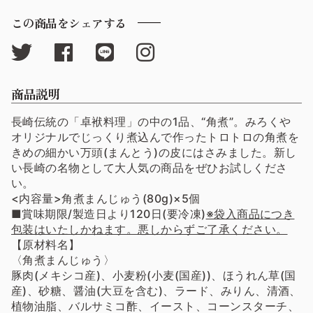
この商品をシェアする
商品説明
長崎伝統の「卓袱料理」の中の1品、“角煮”。みろくや
オリジナルでじっくり煮込んで作ったトロトロの角煮を
きめの細かい万頭(まんとう)の皮にはさみました。新し
い長崎の名物として大人気の商品をぜひお試しくださ
い。
<内容量>角煮まんじゅう(80g)×5個
■賞味期限/製造日より120日(要冷凍)
※袋入商品につき
包装はいたしかねます。悪しからずご了承ください。
【原材料名】
〈角煮まんじゅう〉
豚肉(メキシコ産)、小麦粉(小麦(国産))、ほうれん草(国
産)、砂糖、醤油(大豆を含む)、ラード、みりん、清酒、
植物油脂、バルサミコ酢、イースト、コーンスターチ、