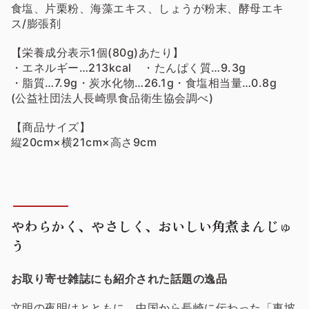
食塩、片栗粉、海藻エキス、しょうが粉末、酵母エキ
ス/膨張剤
【栄養成分表示1個(80g)あたり】
・エネルギー…213kcal ・たんぱく質…9.3g
・脂質…7.9g・炭水化物…26.1g・食塩相当量…0.8g
(公益社団法人長崎県食品衛生協会調べ)
【商品サイズ】
縦20cm×横21cm×高さ9cm
やわらかく、やさしく、おいしい角煮まんじゅ
う
お取り寄せ雑誌にも紹介された話題の逸品
文明の夜明けとともに、中国から長崎に伝わった「東坡