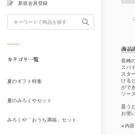
新規会員登録
商品
カテゴリ一覧
長崎
スパ
スタ
ける
夏のギフト特集
がで
ソー
夏のみろくやセット
皿う
お使
みろくや「おうち満福」セット
<内容