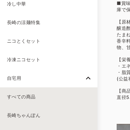
■賞味
冷し中華
庫で
【原
長崎の涼麺特集
醸造
たま
香辛
ニコとくセット
物、甘
【栄養
冷凍ニコセット
・エネ
・脂質
自宅用
(公
【商
すべての商品
直径5
長崎ちゃんぽん