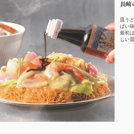
長崎
皿う
ぱい
最初
しい