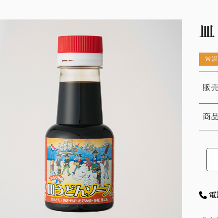
皿
常温
販売
商
電