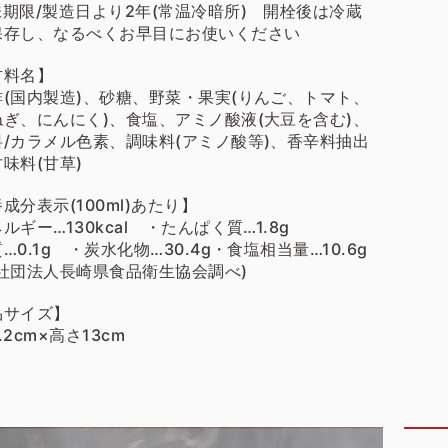
期限/製造日より2年(常温冷暗所) 開栓後は冷蔵
保存し、なるべくお早目にお使いください
材料名】
酢(国内製造)、砂糖、野菜・果実(りんご、トマト、
ねぎ、にんにく)、食塩、アミノ酸液(大豆を含む)、
料/カラメル色素、調味料(アミノ酸等)、香辛料抽出
味料(甘草)
成分表示(100ml)あたり】
ルギー…130kcal ・たんぱく質…1.8g
…0.1g ・炭水化物…30.4g・食塩相当量…10.6g
益社団法人長崎県食品衛生協会調べ)
品サイズ】
.2cm×高さ13cm