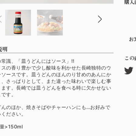
購入
お
説明
この
の常識、「皿うどんにはソース」!!
イスの香り豊かで少し酸味を利かせた長崎独特のウ
ーソースです。皿うどんのほんのり甘めのあんにか
と、さっぱりとして、また違った味わいで楽しむ事
きます。長崎では皿うどんを食べる時に欠かせない
スです。
どんのほか、焼きそばやチャーハンにも…お好みで
いください。
量>150ml