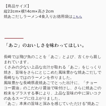
【商品サイズ】
縦22cm×横14cm×高さ2cm
焼あごだしラーメン4食入りお徳用袋は
こちら
「あご」のおいしさを味わってほしい。
長崎では飛び魚のことを「あご」とよび、古くから親し
まれています。
くさみの少ない上品な出汁が取れる「あご」をじっくり
焼き、旨味をさらにとじこめた風味豊かな焼あごだしで
長崎ならではのラーメンを作りました。
風味豊かな長崎県産焼あごでとった出汁に、「チョー
コー醤油」のこだわり醤油で味付けし、さらに焼あごの
粉末をプラスする事により、上品な旨味の中に深いコク
のあるスープに仕上がりました。
「あご」本来の旨味と深みを感じていただける“焼あご