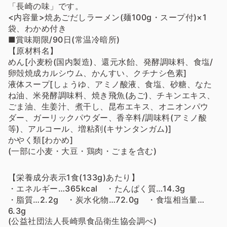
「長崎の味」です。
<内容量>焼あごだしラーメン(麺100g・スープ付)×1
袋、わかめ付き
■賞味期限/90日(常温冷暗所)
【原材料名】
めん[小麦粉(国内製造)、還元水飴、発酵調味料、食塩/
卵殻焼成カルシウム、かんすい、クチナシ色素]
液体スープ[しょうゆ、アミノ酸液、食塩、砂糖、なた
ね油、米発酵調味料、焼き飛魚(あご)、チキンエキス、
ごま油、生姜汁、煮干し、昆布エキス、オニオンパウ
ダー、ガーリックパウダー、香辛料/調味料(アミノ酸
等)、アルコール、増粘剤(キサンタンガム)]
かやく類[わかめ]
(一部に小麦・大豆・鶏肉・ごまを含む)
【栄養成分表示1食(133g)あたり】
・エネルギー…365kcal ・たんぱく質…14.3g
・脂質…2.2g ・炭水化物…72.0g ・食塩相当量…
6.3g
(公益社団法人長崎県食品衛生協会調べ)