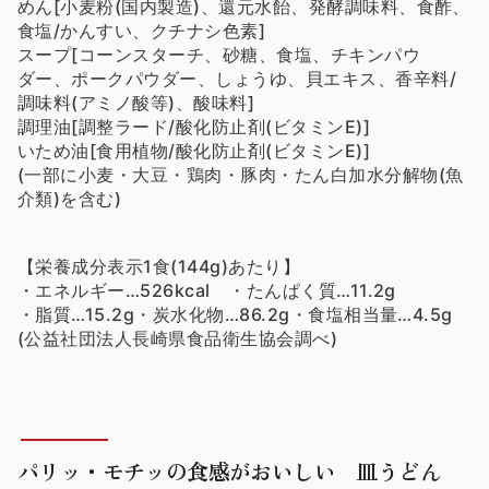
めん[小麦粉(国内製造)、還元水飴、発酵調味料、食酢、
食塩/かんすい、クチナシ色素]
スープ[コーンスターチ、砂糖、食塩、チキンパウ
ダー、ポークパウダー、しょうゆ、貝エキス、香辛料/
調味料(アミノ酸等)、酸味料]
調理油[調整ラード/酸化防止剤(ビタミンE)]
いため油[食用植物/酸化防止剤(ビタミンE)]
(一部に小麦・大豆・鶏肉・豚肉・たん白加水分解物(魚
介類)を含む)
【栄養成分表示1食(144g)あたり】
・エネルギー…526kcal ・たんぱく質…11.2g
・脂質…15.2g・炭水化物…86.2g・食塩相当量…4.5g
(公益社団法人長崎県食品衛生協会調べ)
パリッ・モチッの食感がおいしい 皿うどん