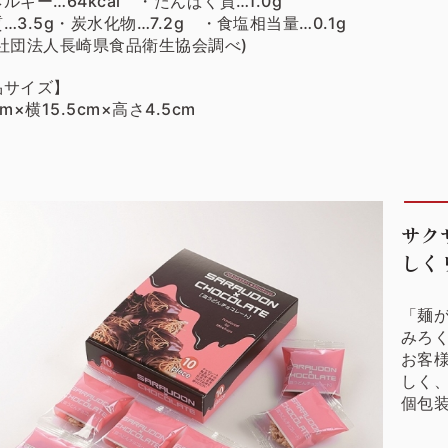
ルギー…64kcal ・たんぱく質…1.0g
…3.5g・炭水化物…7.2g ・食塩相当量…0.1g
益社団法人長崎県食品衛生協会調べ)
品サイズ】
cm×横15.5cm×高さ4.5cm
サク
しく
「麺
みろ
お客
しく
個包