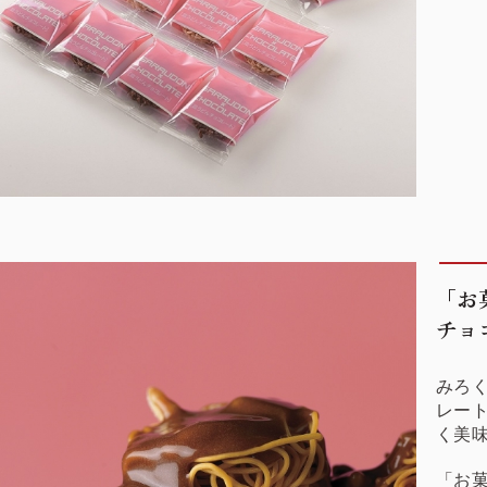
「お
チョ
みろ
レー
く美
「お