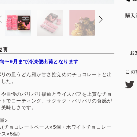
購入
説明
お
中旬〜9月まで冷凍便出荷となります
この
パリの皿うどん麺が甘さ控えめのチョコレートと出
ました。
くや自慢のパリパリ揚麺とライスパフを上質なチョ
ートでコーティング。サクサク・パリパリの食感が
く美味しさです。
量>
入(チョコレートベース×5個・ホワイトチョコレー
ス×5個)