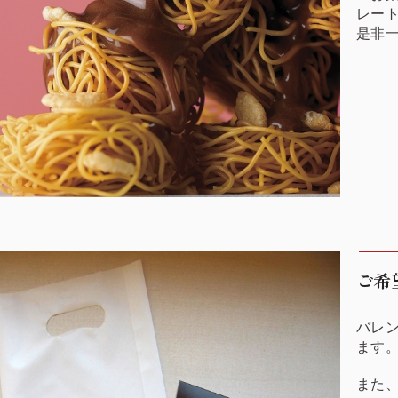
レー
是非
ご希
バレ
ます
また、