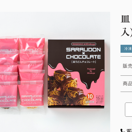
皿
入
冷凍
販売
商
電