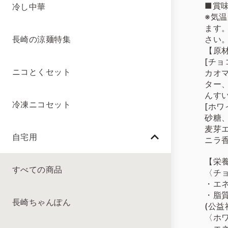
■賞味
冷し中華
※気
ます
さい
長崎の涼麺特集
【原
[チョ
ニコとくセット
カオ
ター
んす
冷凍ニコセット
[ホワ
砂糖
麦芽
自宅用
ニラ
【栄
すべての商品
〈チ
・エネ
・脂質
長崎ちゃんぽん
(公
〈ホ