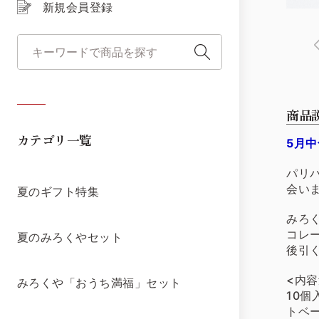
新規会員登録
商品
カテゴリ一覧
5月
パリ
会い
夏のギフト特集
みろ
コレ
夏のみろくやセット
後引
<内容
みろくや「おうち満福」セット
10個
トベー