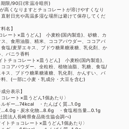
期限/90日(常温冷暗所)
温が高くなりますとチョコレートが溶けやすくなり
。直射日光や高温多湿な場所は避けて保存してくだ
。
材料名】
コレート×皿うどん] 小麦粉(国内製造)、砂糖、カ
マス、食用油脂、精米、ココアパウダー、ココアバ
、食塩/麦芽エキス、ブドウ糖果糖液糖、乳化剤、か
い、バニラ香料
イトチョコレート×皿うどん] 小麦粉(国内製造)、
、ココアパウダー、全粒粉、植物油脂、乳糖、食塩/
エキス、ブドウ糖果糖液糖、乳化剤、かんすい、バ
香料、(一部に小麦・乳成分・大豆を含む)
養成分表示
】
ョコレート×皿うどん1個あたり〉
ルギー…74kcal ・たんぱく質…1.0g
…4.0g・炭水化物…8.6g ・食塩相当量…0.1g
益社団法人長崎県食品衛生協会調べ)
ワイトチョコレート×皿うどん1個あたり〉