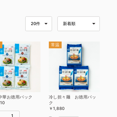
温
常温
中華お徳用パック
冷し担々麺 お徳用パッ
10
ク
￥1,880