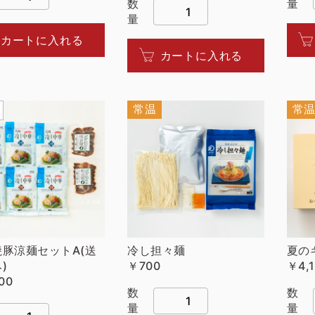
数
量
量
カートに入れる
カートに入れる
常温
常
焼豚涼麺セットA(送
冷し担々麺
夏の
)
￥700
￥4,
00
数
数
量
量