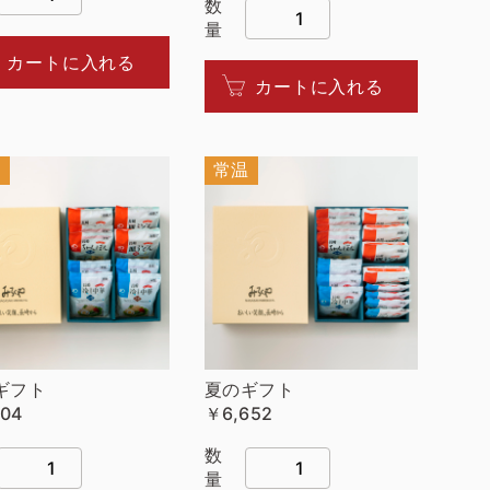
数
量
カートに入れる
カートに入れる
温
常温
ギフト
夏のギフト
104
￥6,652
数
量