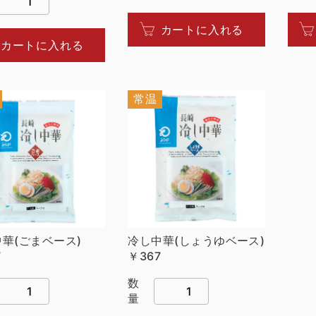
カートに入れる
カートに入れる
常温
華(ごまベース)
冷し中華(しょうゆベース)
7
￥367
数
量