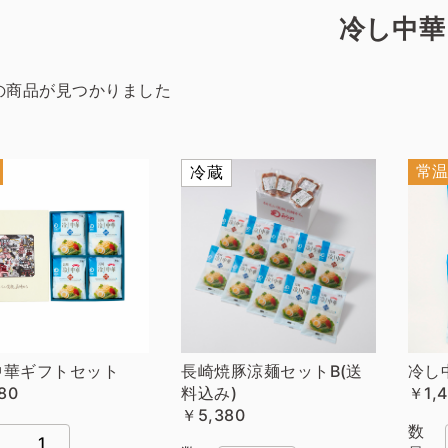
冷し中華
の商品が見つかりました
常
冷蔵
中華ギフトセット
長崎焼豚涼麺セットB(送
冷し
80
料込み)
￥1,4
￥5,380
数