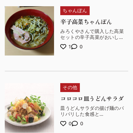
ちゃんぽん
辛子高菜ちゃんぽん
みろくやさんで購入した高菜
セットの辛子高菜がおいし
かったのでちゃんぽんと合う
1
0
のでは？と冷蔵庫の余り物で
作ってみたところ大正解でし
た。
コンビニの野菜炒めセットと
お肉だけで簡単にできるので
いつも重宝しています(^ω^)
大筋の作り方を変更していな
その他
い簡単なアレンジちゃんぽん
になりますので簡潔に。
コロコロ皿うどんサラダ
皿うどんサラダの揚げ麺のパ
リパリした食感と
コロコロ可愛らしい鶏ささみ
0
0
やじゃがいもが食欲をそそり
ます。