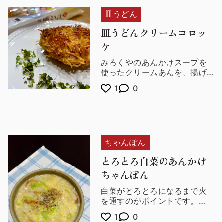
皿うどん
皿うどんクリームコロッ
ケ
みろくやのあんかけスープを
使ったクリームあんを、揚げ
麺の衣で包んだクリームコ
1
0
ロッケです♪
揚げ麺のサクサクした食感と
とろりとしたあんかけクリー
ムが相性抜群‼︎お子さま喜ぶこ
と間違いなしの一品です。
ちゃんぽん
とろとろ白菜のあんかけ
ちゃんぽん
白菜がとろとろになるまで火
を通すのがポイントです。
スープをあんかけにしている
1
0
ので麺と絡まって、旨味をよ