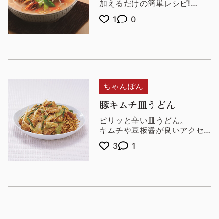
加えるだけの簡単レシピ!
みそのコクがちゃんぽんスー
1
0
プと合います。
他にも、エビ・イカ・人参・
絹さや・かまぼこなども良く
合います。
さらに豆板醤・ラー油を加え
て「辛みそちゃんぽん」もお
すすめです。
ちゃんぽん
豚キムチ皿うどん
ピリッと辛い皿うどん。
キムチや豆板醤が良いアクセ
ントになって箸が止まりませ
3
1
ん。
酢をかけることでさっぱりと
した味に変わります。
是非ご自宅でお召し上がりく
ださいませ。