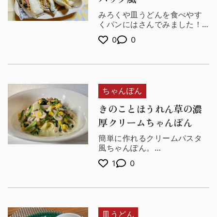
みろくや皿うどんを食べやす
くパンにはさんでみました！
今の時期だとお花見や遠足な
0
0
どお外で食べても良さそうで
す(*^^*)
ホットサンドにしても
d(≧▽≦*)
ちゃんぽん
きのことほうれん草の濃
厚クリームちゃんぽん
簡単に作れるクリームパスタ
風ちゃんぽん。
お好みできのこの種類を変え
1
0
てもOK！
水の代わりに牛乳を使うので
濃厚なスープに仕上がりま
す。
皿うどん