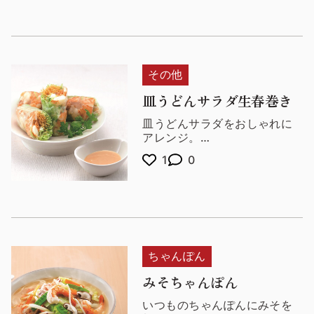
他の食材でも簡単にアレンジ
できますね。
毎日の食卓に野菜とともにお
召し上がりください。
その他
皿うどんサラダ生春巻き
皿うどんサラダをおしゃれに
アレンジ。
パーティーの一品にもぴった
1
0
りなオードブルに変身しま
す。
他にも、えびや鶏ささみ、ク
リームチーズなども良く合い
ます。
ちゃんぽん
みそちゃんぽん
いつものちゃんぽんにみそを