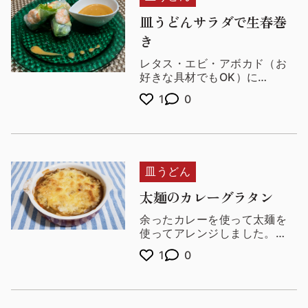
皿うどんサラダで生春巻
き
レタス・エビ・アボカド（お
好きな具材でもOK）に
サラダ麺を乗せ、ライスペー
1
0
パーで巻いたヘルシーで簡単
なレシピです♪
皿うどん
太麺のカレーグラタン
余ったカレーを使って太麺を
使ってアレンジしました。
麺がもちもちしていて食べや
1
0
すいのでお子さまにもオスス
メです。