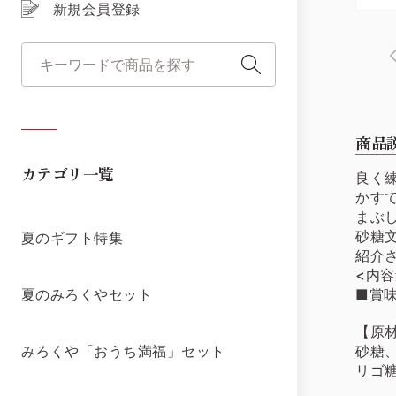
新規会員登録
商品
カテゴリ一覧
良く
かす
まぶ
砂糖
夏のギフト特集
紹介
<内容
■賞味
夏のみろくやセット
【原
砂糖
みろくや「おうち満福」セット
リゴ