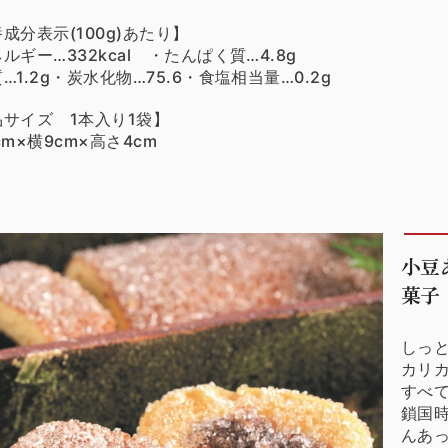
成分表示(100g)あたり】
ルギー…332kcal ・たんぱく質…4.8g
…1.2g・炭水化物…75.6・食塩相当量…0.2g
品サイズ 1本入り1袋】
cm×横9cm×高さ4cm
小豆
菓子
しっ
カリ
すべ
鎖国
んあ