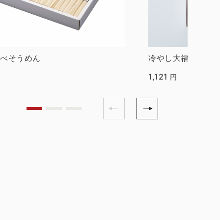
延べそうめん
冷やし大福
1,121
円
円