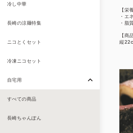
冷し中華
【栄養
・エネ
・脂質
長崎の涼麺特集
【商
縦22
ニコとくセット
冷凍ニコセット
自宅用
すべての商品
長崎ちゃんぽん