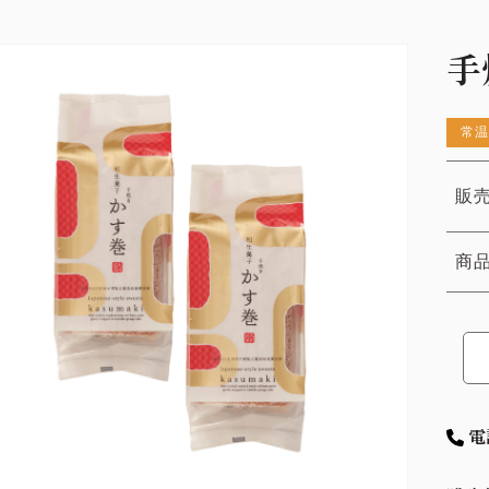
手
常温
販売
商
電