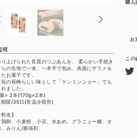
購入
お
説明
この
練り上げられた良質のつぶあんを、 柔らかい手焼き
てらの生地で一本、一本手で包み、表面にザラメを
したお菓子です。
文化の長崎らしい味として「ケンミンショー」でも
されました。
量> 2本(170g×2本)
期限/35日(常温冷暗所)
材料名】
、鶏卵、小麦粉、小豆、水あめ、グラニュー糖、オ
糖、みりん/膨張剤