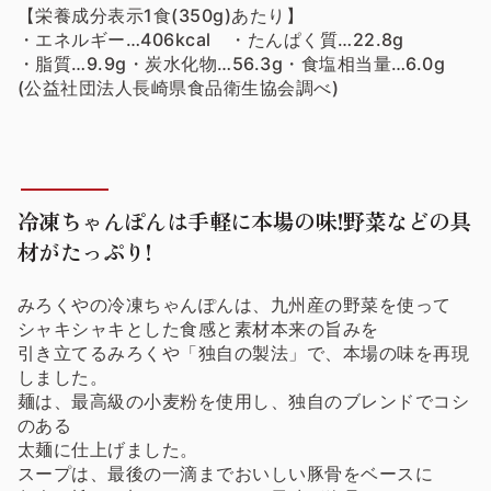
【栄養成分表示1食(350g)あたり】
・エネルギー…406kcal ・たんぱく質…22.8g
・脂質…9.9g・炭水化物…56.3g・食塩相当量…6.0g
(公益社団法人長崎県食品衛生協会調べ)
冷凍ちゃんぽんは手軽に本場の味!野菜などの具
材がたっぷり!
みろくやの冷凍ちゃんぽんは、九州産の野菜を使って
シャキシャキとした食感と素材本来の旨みを
引き立てるみろくや「独自の製法」で、本場の味を再現
しました。
麺は、最高級の小麦粉を使用し、独自のブレンドでコシ
のある
太麺に仕上げました。
スープは、最後の一滴までおいしい豚骨をベースに