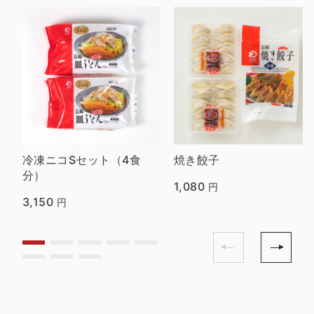
冷凍ニコSセット（4食
焼き餃子
分）
1,080
円
3,150
円