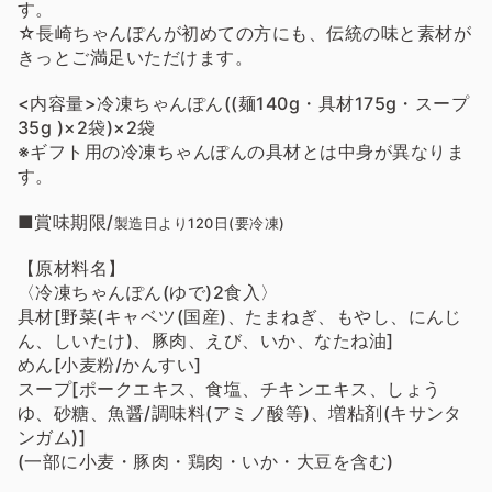
す。
☆長崎ちゃんぽんが初めての方にも、伝統の味と素材が
きっとご満足いただけます。
<内容量>冷凍ちゃんぽん((麺140g・具材175g・スープ
35g )×2袋)×2袋
※ギフト用の冷凍ちゃんぽんの具材とは中身が異なりま
す。
■賞味期限/
製造日より
120日(要冷凍)
【原材料名】
〈冷凍ちゃんぽん(ゆで)2食入〉
具材[野菜(キャベツ(国産)、たまねぎ、もやし、にんじ
ん、しいたけ)、豚肉、えび、いか、なたね油]
めん[小麦粉/かんすい]
スープ[ポークエキス、食塩、チキンエキス、しょう
ゆ、砂糖、魚醤/調味料(アミノ酸等)、増粘剤(キサンタ
ンガム)]
(一部に小麦・豚肉・鶏肉・いか・大豆を含む)