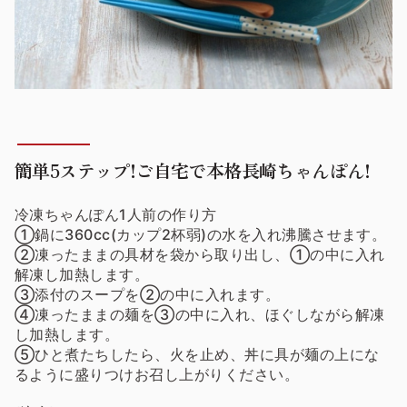
簡単5ステップ!ご自宅で本格長崎ちゃんぽん!
冷凍ちゃんぽん1人前の作り方
①鍋に360cc(カップ2杯弱)の水を入れ沸騰させます。
②凍ったままの具材を袋から取り出し、①の中に入れ
解凍し加熱します。
③添付のスープを②の中に入れます。
④凍ったままの麺を③の中に入れ、ほぐしながら解凍
し加熱します。
⑤ひと煮たちしたら、火を止め、丼に具が麺の上にな
るように盛りつけお召し上がりください。