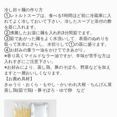
冷し担々麺の作り方
①レトルトスープは、食べる1時間ほど前に冷蔵庫に入
れてよく冷しておいて下さい。冷したスープと添付の酢
を器に入れます。
②沸騰したお湯に麺を入れ約3分間茹でます。
③茹であがった麺をよく水洗いして、表面のぬめりを
取って氷水にさらし、水切りして①の器に盛ります。
④お好みの量ラー油をかけてできあがり。
※香り高くマイルドなラー油ですが、辛味が苦手な方は
入れすぎにご注意下さい。
※お好みにより、蒸し鶏、豚のそぼろ、野菜などを加え
ますと一層おいしくなります。
【お薦め具材】
きゅうり・おくら・もやし・かいわれ大根・ちんげん菜
蒸し鶏(茹で鶏)・豚そぼろ・ゆで卵 など