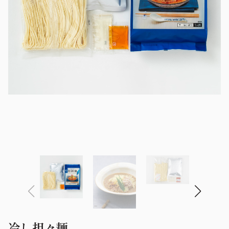
冷し担々麺