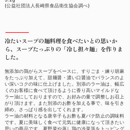
(公益社団法人長崎県食品衛生協会調べ)
冷たいスープの麺料理を食べたいとの思いか
ら、スープたっぷりの「冷し担々麺」を作りま
した。
無添加の鶏がらスープをベースに、すりごま・練り胡麻
をたっぷり加えて、甜麺醤・濃い口醤油でバランスのよ
い深いコクの味に仕上げました。別添のラー油は、幅広
くのお客様に食べて頂けるように香り高いマイルドな
ラー油にしておりますので、お好みの量で調整しお召上
がり頂けます。また別添のお酢を加える事で、味を引き
締め、さっぱり感を出してくれます。
ラー油の材料となる唐辛子もお酢も夏バテ防止の調味料
です。夏に美味しく食べて元気に健康になって頂きたい
思いの商品です。夏野菜や蒸し鶏の冷菜等をトッピング