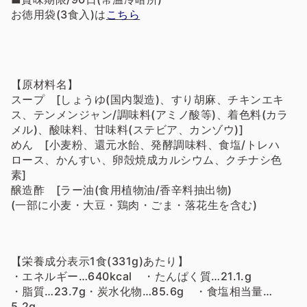
お徳用袋(3食入)は
こちら
【原材料名】
スープ [しょうゆ(国内製造)、すり胡麻、チキンエキ
ス、テンメンジャン/調味料(アミノ酸等)、着色料(カラ
メル)、酸味料、甘味料(ステビア、カンゾウ)]
めん [小麦粉、還元水飴、発酵調味料、食塩/トレハ
ロース、かんすい、卵殻焼成カルシウム、クチナシ色
素]
醸造酢 [ラー油(食用植物油/香辛料抽出物)
(一部に小麦・大豆・鶏肉・ごま・落花生を含む)
【栄養成分表示1食(331
g)あたり】
・エネルギー…640kcal ・たんぱく質…21.1.g
・脂質…23.7g・炭水化物…85.6g ・食塩相当量…
5.2g