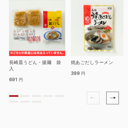
長崎皿うどん・揚麺 袋
焼あごだしラーメン
入
399
円
691
円