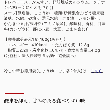
トレハロース、かんすい、卵殻焼成カルシウム、クチナ
シ色素(一部に小麦を含む)]
スープ[醸造酢、しょうゆ、糖類(砂糖混合ぶどう糖果糖
液糖、水飴、砂糖)、還元水飴、ごま油、レモン果汁、
かんきつ果汁/調味料(アミノ酸等)、酸味料、香料、甘味
料(カンゾウ)(一部に小麦、大豆、ごまを含む)]
【栄養成分表示1食(160g)あたり】
・エネルギー…410kcal ・たんぱく質…12.8g
・脂質…2.2g・炭水化物…84.7g・食塩相当量…4.2g
(公益社団法人長崎県食品衛生協会調べ)
冷し中華お徳用袋(しょうゆ・ごま各2食入)は
こちら
酸味を抑え、甘みのある食べやすい味