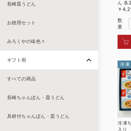
ん 各
長崎皿うどん
￥4,2
数
お徳用セット
量
みろくやの味色々
ギフト用
冷凍
すべての商品
長崎ちゃんぽん・皿うどん
具材付ちゃんぽん・皿うどん
冷凍
入り