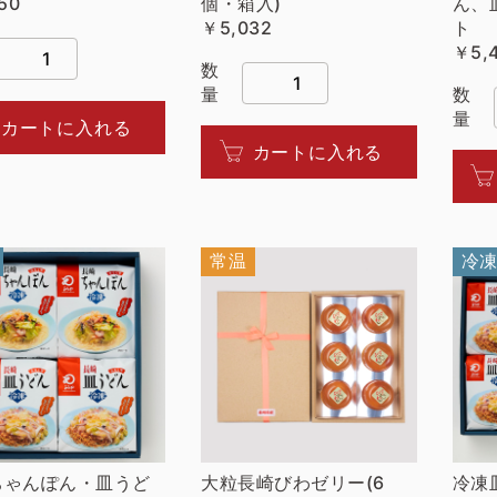
50
個・箱入)
ん、
￥5,032
ト
￥5,
数
量
数
量
カートに入れる
カートに入れる
常温
冷
ちゃんぽん・皿うど
大粒長崎びわゼリー(6
冷凍