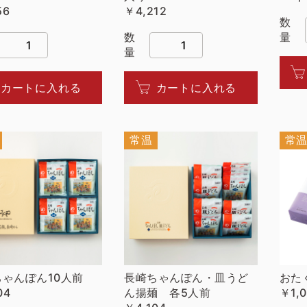
56
￥4,212
数
数
量
量
カートに入れる
カートに入れる
常温
常
ちゃんぽん10人前
長崎ちゃんぽん・皿うど
おた
04
ん揚麺 各5人前
￥1,