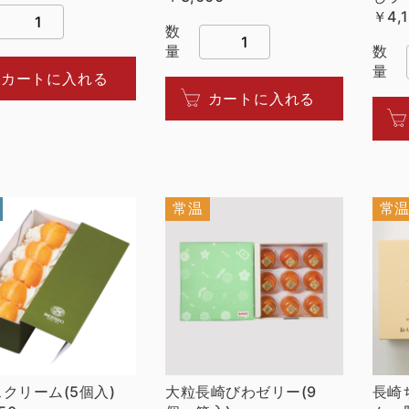
￥4,
数
量
数
量
カートに入れる
カートに入れる
常温
常
クリーム(5個入)
大粒長崎びわゼリー(9
長崎