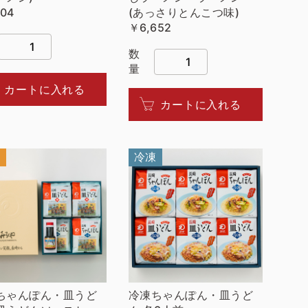
104
(あっさりとんこつ味)
￥6,652
数
量
カートに入れる
カートに入れる
温
冷凍
ちゃんぽん・皿うど
冷凍ちゃんぽん・皿うど