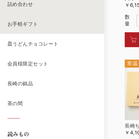
詰め合わせ
￥6,1
数
量
お手軽ギフト
皿うどんチョコレート
常温
会員様限定セット
長崎の銘品
茶の間
長崎
￥4,1
読みもの