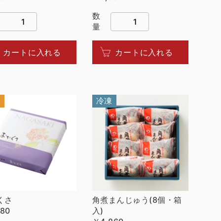
数
量
カートに入れる
カートに入れる
温
冷凍
くさ
角煮まんじゅう(8個・箱
080
入)