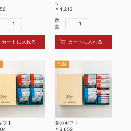
り
56
￥4,212
数
量
カートに入れる
カートに入れる
温
常温
ギフト
夏のギフト
104
￥6,652