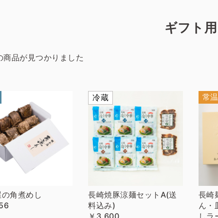
ギフト用
の商品が見つかりました
常
冷蔵
屋の角煮めし
長崎焼豚涼麺セットA(送
長崎
56
料込み)
ん・
￥3,600
しラ