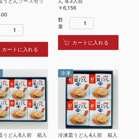
皿うどんソースセッ
ん 各3人前
￥6,156
400
数
量
カートに入れる
カートに入れる
凍
冷凍
皿うどん6人前 箱入
冷凍皿うどん4人前 箱入