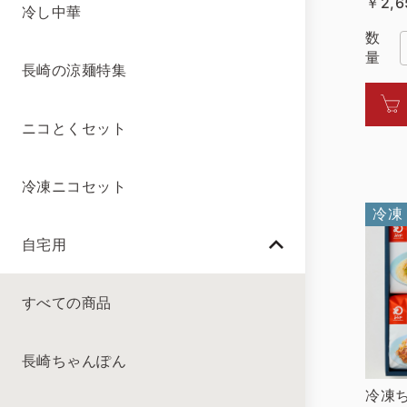
￥2,6
冷し中華
数
量
長崎の涼麺特集
ニコとくセット
冷凍ニコセット
冷凍
自宅用
すべての商品
長崎ちゃんぽん
冷凍