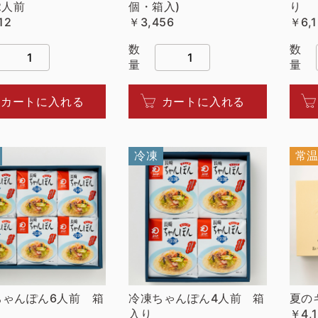
2人前
個・箱入)
り
12
￥3,456
￥6,1
数
数
量
量
カートに入れる
カートに入れる
冷凍
常
ちゃんぽん6人前 箱
冷凍ちゃんぽん4人前 箱
夏の
入り
￥4,