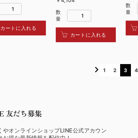
￥4,104
数
数
量
量
カートに入れる
カートに入れる
1
2
3
NE 友だち募集
くやオンラインショップLINE公式アカウン
はお得な最新情報を配信中！