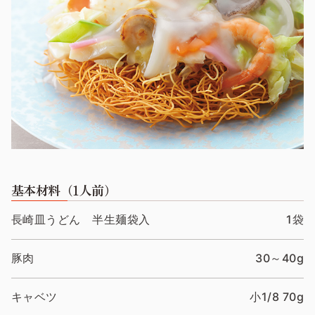
基本材料（1人前）
長崎皿うどん 半生麺袋入
1袋
豚肉
30～40g
キャベツ
小1/8 70g