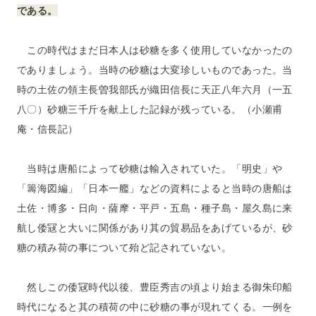
である。
この時代はまだ日本人は砂糖を多く使用していなかったの
でありましょう。当時の砂糖は大変珍しいものであった。当
時の土佐の領主長曽我部氏が織田信長に天正八年六月（一五
八〇）砂糖三千斤を献上した記録が残っている。（小瀬甫
庵・信長記）
当時は唐船によって砂糖は輸入されていた。「明史」や
「籌海図編」「日本一艦」などの資料によると当時の唐船は
土佐・博多・日向・薩摩・平戸・五島・種子島・屋久島に来
航し倭冦と大いに関係があり其の貿易品をあげているが、砂
糖の積み荷の事について殆ど記されていない。
然しこの倭冦時代以後、豊臣秀吉の頃より始まる御朱印船
時代になると其の積荷の中に砂糖の事が現れてくる。一例を