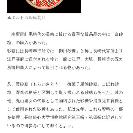
▲ポルトガル民芸皿
南蛮唐紅毛時代の長崎に於ける貴重な貿易品の中に「白砂
糖」の輸入があった。
砂糖には長崎奉行所では「御用砂糖」と称し長崎代官所より
江戸幕府に送付される物と一般に江戸、大坂、長崎等の五カ
所御用商人によって取引される物があった。
又、貰砂糖（もらいさとう）・御菓子屋除砂糖、こぼれ砂
糖、寄進砂糖等と区別して取り扱われる砂糖もあった。其の
他、丸山遊女の代銀として物納された砂糖や混血児養育費と
して使用された砂糖もあった。私は先年、これら資料の一部
を整理し長崎純心大学博物館研究第三輯・第四輯に記述して
いるので御参考にして戴くとよい。