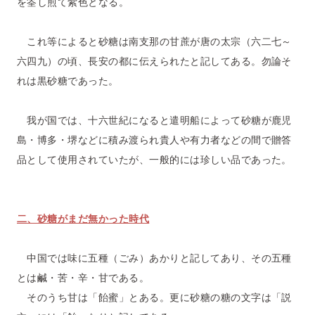
を筌し煎て紫色となる。
これ等によると砂糖は南支那の甘蔗が唐の太宗（六二七～
六四九）の頃、長安の都に伝えられたと記してある。勿論そ
れは黒砂糖であった。
我が国では、十六世紀になると遣明船によって砂糖が鹿児
島・博多・堺などに積み渡られ貴人や有力者などの間で贈答
品として使用されていたが、一般的には珍しい品であった。
二、砂糖がまだ無かった時代
中国では味に五種（ごみ）あかりと記してあり、その五種
とは鹹・苦・辛・甘である。
そのうち甘は「飴蜜」とある。更に砂糖の糖の文字は「説