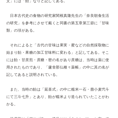
文」には「飴」なりと記してある。
日本古代史の食物の研究家関根真隆先生の「奈良朝食生活
の研究」を参考にさせて戴くと同書の第五章第三節に「甘味
類」の項がある。
それによると「古代の甘味は果実・蜜などの自然採取物に
始まり飴・果糖の加工甘味料に変わる」と記してある。そこ
には飴・甘蔗煎・蔗糖・密の名があり蔗糖は、当時は薬に使
用されたものであり、「廬舍那仏種々薬帳」の中に其の名が
記してあると説明されている。
また、当時の飴は「延喜式」の中に糯米一石・萠小麦弐斗
にて三斗七升」とあり、飴が糯米より造られていたことがわ
かる。