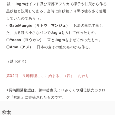
註・Jagraはインド及び東部アフリカで椰子や甘蔗から作る
黒砂糖と説明してある。当時は白砂糖より黒砂糖を多く使用
していたのであろう。
〇
SatoMangiu（サトウ マンジュ）
お湯の蒸気で蒸し
た、ある種の小さなパンでJagraを入れて作ったもの。
〇
Yocan（ヨウカン）
豆とJagraをまぜて作ったもの。
〇
Ame（アメ）
日本の麦その他のものから作る。
（以下次号）
第32回 長崎料理ここに始まる。（四） おわり
※長崎開港物語は、越中哲也氏よりみろくや通信販売カタロ
グ『味彩』に寄稿されたものです。
検索