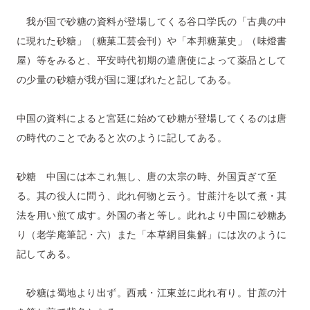
我が国で砂糖の資料が登場してくる谷口学氏の「古典の中
に現れた砂糖」（糖菓工芸会刊）や「本邦糖菓史」（味燈書
屋）等をみると、平安時代初期の遣唐使によって薬品として
の少量の砂糖が我が国に運ばれたと記してある。
中国の資料によると宮廷に始めて砂糖が登場してくるのは唐
の時代のことであると次のように記してある。
砂糖 中国には本これ無し、唐の太宗の時、外国貢ぎて至
る。其の役人に問う、此れ何物と云う。甘蔗汁を以て煮・其
法を用い煎て成す。外国の者と等し。此れより中国に砂糖あ
り（老学庵筆記・六）また「本草網目集解」には次のように
記してある。
砂糖は蜀地より出ず。西戒・江東並に此れ有り。甘蔗の汁