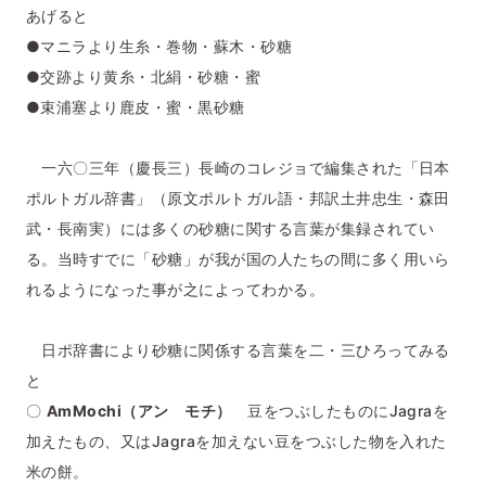
あげると
●マニラより生糸・巻物・蘇木・砂糖
●交跡より黄糸・北絹・砂糖・蜜
●束浦塞より鹿皮・蜜・黒砂糖
一六〇三年（慶長三）長崎のコレジョで編集された「日本
ポルトガル辞書」（原文ポルトガル語・邦訳土井忠生・森田
武・長南実）には多くの砂糖に関する言葉が集録されてい
る。当時すでに「砂糖」が我が国の人たちの間に多く用いら
れるようになった事が之によってわかる。
日ポ辞書により砂糖に関係する言葉を二・三ひろってみる
と
〇
AmMochi（アン モチ）
豆をつぶしたものにJagraを
加えたもの、又はJagraを加えない豆をつぶした物を入れた
米の餅。