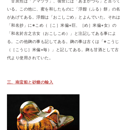
甘蔗煎は「アマヅラ」、後世には「あまかづら」と言って
いる。この他に、蜜を和したものに「浮餾（ふる）餅」の名
があげてある。浮餾は「おこしごめ」とよんでいた。それは
「和名抄」に
※こめ（［こ］米偏+巨、［め］米偏+女）
の
「和名於古之古女（おこしこめ）」と注記してある事によ
る。この他麹の事も記してある。麹の事は古くは「※こうじ
（［こうじ］米偏+毎）」と記してある。麹も甘酒として古
代より使用されていた。
三、南蛮船と砂糖の輸入