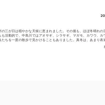
20
の三が日は穏やかな天候に恵まれました。その後も、ほぼ冬晴れの
ちも活動的で、中島川ではアオサギ、シラサギ、マガモ、カワウ、カ
鳥たちを一度の散歩で見かけることもありました。真冬は、あまり表
り、じゃれあう姿を見かけます。 町ねこといえば、長崎は、「尾曲
っぽといえば、しなやかに伸びた長いしっぽをイメージする人が多い
と丸まり、ボンボンのような形をしていたり、しっぽの先が曲がって
なしっぽを長崎で初めて見た人は、「え？！」「かわいいー！」など
理由について。江戸時代、唐船やオランダ船が長崎に荷物を運んで来
た。その中に、東南アジアや中国南部原産の尾曲がりの遺伝子を持つ
、いまも町ねことして生息していると考えられているそうです。 尾
も呼ばれ、〝財産を守ってくれる〟、〝幸運をひっかけてくれる〟と
かけた白ねこは、しっぽが見事にくるりと丸まっていました。ちなみ
っ白のねこは、幸運にちなんだエピソードが多く、こちらも縁起がい
ていて、ふと思い浮かべたのが、日光東照宮の「眠り猫」（国宝）で
東回廊に施された木彫像の「眠り猫」は、家康公をお守りしていると
社」があります。 長崎市上西山町にある諏訪神社。その敷地に隣接
時代、この場所には徳川歴代将軍を祀る「安禅寺」がありました。そ