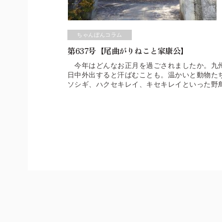
ちゃんぽんコラム
第637号【尾曲がりねこと家康公】
今年はどんなお正月を過ごされましたか。九州
日中外出すると汗ばむことも。温かいと動物た
ソシギ、ハクセキレイ、キセキレイといった野
来ない町ねこたちも、道端で日向ぼっこをした
が多いことで知られています。通常、ねこのし
が、「尾曲がりねこ」は、短いしっぽがクルっ
常のしっぽより短かったりします。その個性的
せません。 長崎に、「尾曲がりねこ」が多い
荷をネズミから守るためにねこを乗せていまし
て、寄港先の長崎に住み着いたその子孫たちが
「錠前」に似たその形から、「かぎしっぽ」と
ら縁起がいいとされているとか。新年早々、見
はいろいろな毛色や模様がありますが、全身真
す。 道端で居眠りする「尾曲がりねこ」を見
代将軍家康公を御祭神とする日光東照宮。その
います。実は長崎にも家康公を祀る「東照宮神
園の一角に、「東照宮神社」はあります。江戸