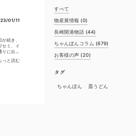
すべて
物産展情報 (0)
23/01/11
長崎開港物語 (44)
日が続き、
ちゃんぽんコラム (679)
ワセミ、イ
通りに出て
お客様の声 (20)
がりねこ」
もっと読む
と思います
いたり、通
タグ
、驚きを隠
るとき、積
ちゃんぽん
皿うどん
ねこがい
曲がりは、
して、昔か
に、ねこに
いそうで
す。徳川初
伝えられて
する長崎公
の本堂や庫