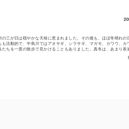
20
の三が日は穏やかな天候に恵まれました。その後も、ほぼ冬晴れの
ちも活動的で、中島川ではアオサギ、シラサギ、マガモ、カワウ、カ
鳥たちを一度の散歩で見かけることもありました。真冬は、あまり表
り、じゃれあう姿を見かけます。 町ねこといえば、長崎は、「尾曲
っぽといえば、しなやかに伸びた長いしっぽをイメージする人が多い
と丸まり、ボンボンのような形をしていたり、しっぽの先が曲がって
なしっぽを長崎で初めて見た人は、「え？！」「かわいいー！」など
理由について。江戸時代、唐船やオランダ船が長崎に荷物を運んで来
た。その中に、東南アジアや中国南部原産の尾曲がりの遺伝子を持つ
、いまも町ねことして生息していると考えられているそうです。 尾
も呼ばれ、〝財産を守ってくれる〟、〝幸運をひっかけてくれる〟と
かけた白ねこは、しっぽが見事にくるりと丸まっていました。ちなみ
っ白のねこは、幸運にちなんだエピソードが多く、こちらも縁起がい
ていて、ふと思い浮かべたのが、日光東照宮の「眠り猫」（国宝）で
東回廊に施された木彫像の「眠り猫」は、家康公をお守りしていると
社」があります。 長崎市上西山町にある諏訪神社。その敷地に隣接
時代、この場所には徳川歴代将軍を祀る「安禅寺」がありました。そ