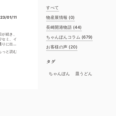
すべて
物産展情報 (0)
23/01/11
長崎開港物語 (44)
日が続き、
ちゃんぽんコラム (679)
ワセミ、イ
通りに出て
お客様の声 (20)
がりねこ」
もっと読む
と思います
いたり、通
タグ
、驚きを隠
るとき、積
ちゃんぽん
皿うどん
ねこがい
曲がりは、
して、昔か
に、ねこに
いそうで
す。徳川初
伝えられて
する長崎公
の本堂や庫