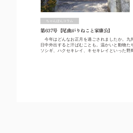
ちゃんぽんコラム
第637号【尾曲がりねこと家康公】
今年はどんなお正月を過ごされましたか。九州
日中外出すると汗ばむことも。温かいと動物た
ソシギ、ハクセキレイ、キセキレイといった野
来ない町ねこたちも、道端で日向ぼっこをした
が多いことで知られています。通常、ねこのし
が、「尾曲がりねこ」は、短いしっぽがクルっ
常のしっぽより短かったりします。その個性的
せません。 長崎に、「尾曲がりねこ」が多い
荷をネズミから守るためにねこを乗せていまし
て、寄港先の長崎に住み着いたその子孫たちが
「錠前」に似たその形から、「かぎしっぽ」と
ら縁起がいいとされているとか。新年早々、見
はいろいろな毛色や模様がありますが、全身真
す。 道端で居眠りする「尾曲がりねこ」を見
代将軍家康公を御祭神とする日光東照宮。その
います。実は長崎にも家康公を祀る「東照宮神
園の一角に、「東照宮神社」はあります。江戸