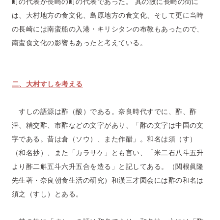
町の代表が長崎の町の代表であった。 其の故に長崎の街に
は、大村地方の食文化、島原地方の食文化、そして更に当時
の長崎には南蛮船の入港・キリシタンの布教もあったので、
南蛮食文化の影響もあったと考えている。
二、大村すしを考える
すしの語源は酢（酸）である。奈良時代すでに、酢、酢
滓、糟交酢、市酢などの文字があり、「酢の文字は中国の文
字である。昔は倉（ソウ）、また作醋」。和名は須（す）
（和名抄）、また「カラサケ」とも言い、「米二石八斗五升
より酢二斛五斗六升五合を造る」と記してある。（関根眞隆
先生著・奈良朝食生活の研究）和漢三才図会には酢の和名は
須之（すし）とある。