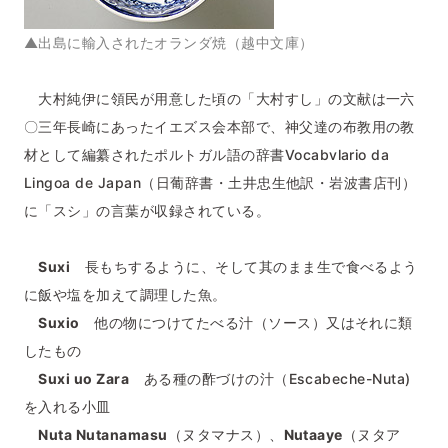
▲出島に輸入されたオランダ焼（越中文庫）
大村純伊に領民が用意した頃の「大村すし」の文献は一六
〇三年長崎にあったイエズス会本部で、神父達の布教用の教
材として編纂されたポルトガル語の辞書Vocabvlario da
Lingoa de Japan（日葡辞書・土井忠生他訳・岩波書店刊）
に「スシ」の言葉が収録されている。
Suxi
長もちするように、そして其のまま生で食べるよう
に飯や塩を加えて調理した魚。
Suxio
他の物につけてたべる汁（ソース）又はそれに類
したもの
Suxi uo Zara
ある種の酢づけの汁（Escabeche-Nuta)
を入れる小皿
Nuta Nutanamasu
（ヌタマナス）、
Nutaaye
（ヌタア