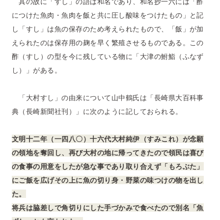
其の故に「すし」の語は和名であり、和名抄一六には「酢
につけた魚肉・魚肉を飯と共に圧し酸味をつけたもの」と記
し「すし」は魚の保存のため考えられたもので、「飯」が加
えられたのは保存用の麹を早く繁殖させるものである。この
酢（すし）の型を今に残している物に「大津の鮒鮨（ふなず
し）」がある。
「大村すし」の由来について山中鶴氏は「長崎県大百科事
典（長崎新聞社刊）」に次のように記しておられる。
文明十二年（一四八〇）十六代大村純伊（すみこれ）が念願
の領地を奪回し、再び大村の地に帰ってきたので領民は喜び
の食事の用意をしたが急な事であり取り合えず「もろぶた」
にご飯を広げその上に魚の切り身・野菜の味つけの物を出し
た。
将兵は脇差しで角切りにした手づかみで食べたので別名「魚