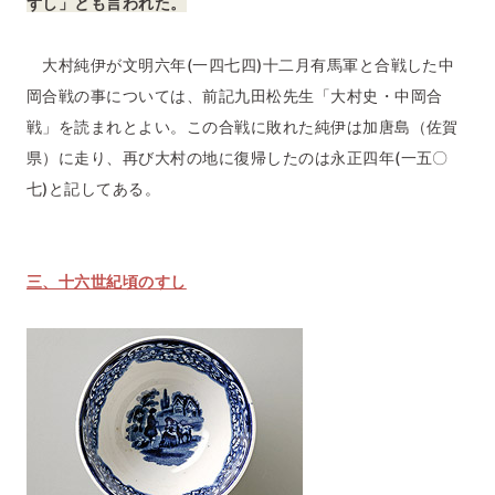
ずし」とも言われた。
大村純伊が文明六年(一四七四)十二月有馬軍と合戦した中
岡合戦の事については、前記九田松先生「大村史・中岡合
戦」を読まれとよい。この合戦に敗れた純伊は加唐島（佐賀
県）に走り、再び大村の地に復帰したのは永正四年(一五〇
七)と記してある。
三、十六世紀頃のすし