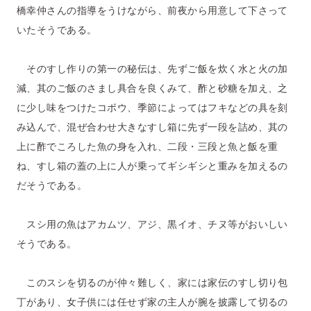
橋幸仲さんの指導をうけながら、前夜から用意して下さって
いたそうである。
そのすし作りの第一の秘伝は、先ずご飯を炊く水と火の加
減、其のご飯のさまし具合を良くみて、酢と砂糖を加え、之
に少し味をつけたコボウ、季節によってはフキなどの具を刻
み込んで、混ぜ合わせ大きなすし箱に先ず一段を詰め、其の
上に酢でころした魚の身を入れ、二段・三段と魚と飯を重
ね、すし箱の蓋の上に人が乗ってギシギシと重みを加えるの
だそうである。
スシ用の魚はアカムツ、アジ、黒イオ、チヌ等がおいしい
そうである。
このスシを切るのが仲々難しく、家には家伝のすし切り包
丁があり、女子供には任せず家の主人が腕を披露して切るの