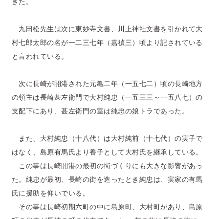
きた。
九田松先生は次に東妙寺文書、川上神社文書を引かれて大
村七郎太郎の名が一二三七年（嘉禎三）頃より記されている
と言われている。
次に長崎が開港された元亀二年（一五七二）頃の長崎地方
の領主は長崎甚左衛門で大村純忠（一五三三～一五八七）の
支配下にあり、甚左衛門の室は純忠の娘トラであった。
また、大村純忠（十八代）は大村純前（十七代）の実子で
はなく、島原有馬氏より養子として大村氏を継承している。
この事は長崎開港の最初の街づくりにも大きな影響があっ
た。純忠が最初、長崎の街を造ったとき純忠は、実家の有馬
氏に援助を仰いでいる。
その事は長崎初期六町の中に島原町、大村町があり、島原