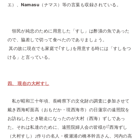
エ）、
Namasu
（ナマス）等の言葉も収録されている。
領民が純忠のために用意した「すし」は酢漬の魚であった
ので、脇差しで切って食べたのでありましょう。
其の故に現在でも家庭で｢すし｣を用意する時には「すしをつ
ける」と言っている。
四、 現在の大村すし
私が昭和三十年頃、長崎県下の文化財の調査に参加させて
戴き西海町面高（おもだか・現西海市）の日蓮宗の遠照院を
お訪ねしたとき馳走になったのが大村（西海）ずしであっ
た。それは私達のために、遠照院婦人会の皆様が｢西海ずし
（大村すし）｣作りの名人・横瀬浦の橋本幹吉さん、河内の高