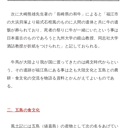
次に大崎熊雄先生著の「長崎県の和牛」によると「福江市
の大浜貝塚より箱式石棺風のものに人間の遺体と共に牛の遺
骸が葬られており、死者の祭りに牛が一緒にいたという事は
日本最古のものであろうと九州大学の鏡山教授、同志社大学
酒詰教授が折紙をつけられた」と記しておられる。
牛馬が大陸より我が国に渡ってきたのは縄文時代からとい
う。その遺跡が福江島にある事は之も大陸文化と五島との農
耕・食文化の交流を物語る資料とかんがえてよいものであ
る。
二、五島の食文化
風土記には五島（値嘉島）の産物として次の名をあげてい