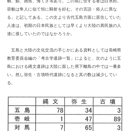
鯛、鯖、雑魚、海くさ等あり。この島に住する者は白水郎。
容貌は隼人に似て恒に騎射を好む。その言語・俗人に異な
る」と記してある。この文より古代五島方面に居住していた
人達は、初期の日本民族としては早くより大陸の異民族の人
達に接していたのではなかろうか。
五島と大陸の文化交流の手じかにある資料としては長崎県
教育委員会編の「考古学遺跡一覧」によると、次のように五
島における縄文遺跡は大陸に面した県下離島の中では一番多
い。然し弥生・古墳時代遺跡になると其の数は減少してい
る。