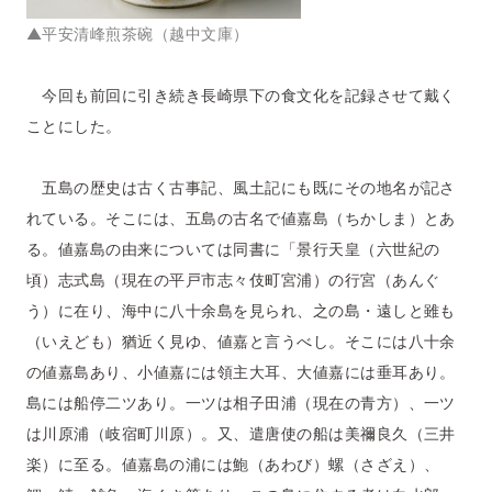
▲平安清峰煎茶碗（越中文庫）
今回も前回に引き続き長崎県下の食文化を記録させて戴く
ことにした。
五島の歴史は古く古事記、風土記にも既にその地名が記さ
れている。そこには、五島の古名で値嘉島（ちかしま）とあ
る。値嘉島の由来については同書に「景行天皇（六世紀の
頃）志式島（現在の平戸市志々伎町宮浦）の行宮（あんぐ
う）に在り、海中に八十余島を見られ、之の島・遠しと雖も
（いえども）猶近く見ゆ、値嘉と言うべし。そこには八十余
の値嘉島あり、小値嘉には領主大耳、大値嘉には垂耳あり。
島には船停二ツあり。一ツは相子田浦（現在の青方）、一ツ
は川原浦（岐宿町川原）。又、遣唐使の船は美禰良久（三井
楽）に至る。値嘉島の浦には鮑（あわび）螺（さざえ）、