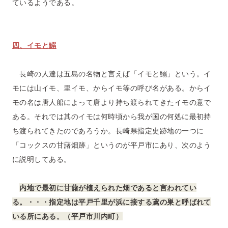
ているようである。
四、イモと鰯
長崎の人達は五島の名物と言えば「イモと鰯」という。イ
モには山イモ、里イモ、からイモ等の呼び名がある。からイ
モの名は唐人船によって唐より持ち渡られてきたイモの意で
ある。それでは其のイモは何時頃から我が国の何処に最初持
ち渡られてきたのであろうか。長崎県指定史跡地の一つに
「コックスの甘藷畑跡」というのが平戸市にあり、次のよう
に説明してある。
内地で最初に甘藷が植えられた畑であると言われてい
る。・・・指定地は平戸千里が浜に接する鳶の巣と呼ばれて
いる所にある。（平戸市川内町）