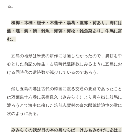
る。
檳椰・木欄・梔子・木蓮子・黒葛・篁篠・荷あり。海には
鮑・螺・鯛・鯖・雑魚・海藻・海松・雑魚菜あり。牛馬に富
む。
五島の地形は米麦の耕作には適しなかったので、農耕を中
心とした前記の弥生・古墳時代遺跡数にみるように五島にお
ける同時代の遺跡数が減少しているのであろう。
然し五島の港は古代の韓国に渡る交通の要路であったこと
は万葉集十六巻に美禰良久（みみらく）より舟を出し対馬に
渡ろうとて海中に歿した筑前志賀村の白水郎荒雄追悼の歌に
次のようにある。
みみらくの我が日の本の島ならば けふもみかげにあはま