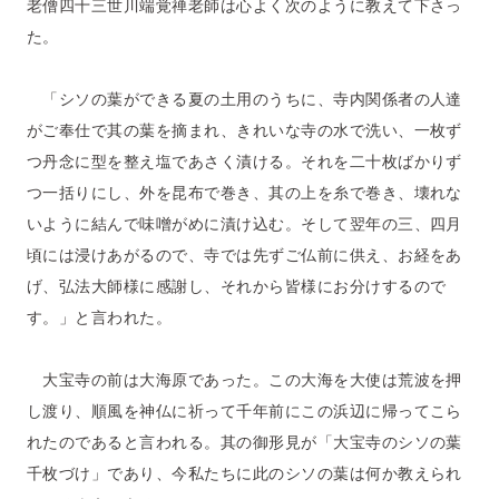
老僧四十三世川端覚禅老師は心よく次のように教えて下さっ
た。
「シソの葉ができる夏の土用のうちに、寺内関係者の人達
がご奉仕で其の葉を摘まれ、きれいな寺の水で洗い、一枚ず
つ丹念に型を整え塩であさく漬ける。それを二十枚ばかりず
つ一括りにし、外を昆布で巻き、其の上を糸で巻き、壊れな
いように結んで味噌がめに漬け込む。そして翌年の三、四月
頃には浸けあがるので、寺では先ずご仏前に供え、お経をあ
げ、弘法大師様に感謝し、それから皆様にお分けするので
す。」と言われた。
大宝寺の前は大海原であった。この大海を大使は荒波を押
し渡り、順風を神仏に祈って千年前にこの浜辺に帰ってこら
れたのであると言われる。其の御形見が「大宝寺のシソの葉
千枚づけ」であり、今私たちに此のシソの葉は何か教えられ