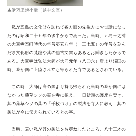
▲伊万里焼小壷（越中文庫）
私が五島の文化財を訪ねて各方面の先生方にお世話になっ
たのは昭和二十五年の後半からであった。当時、五島玉之浦
の大宝寺室町時代の年号応安八年（一三七五）の年号を刻ん
だ県文化財の梵鐘や其の他古文書もあるとお聞きしたからで
ある。大宝寺は弘法大師が大同元年（八〇六）唐より帰国の
時、我が国に上陸され立ち寄られた寺であるとされている。
この時、大師は唐の国より持ち帰られた当時の我が国には
なかった薬草シソの実を寺に植え、一日祈願の護摩を焚き、
其の薬草シソの葉の「千枚づけ」の製法を寺人に教え、其の
製法が今に伝えられているとの事。
当時、若い私が其の製法をお尋ねしたところ、八十三才の