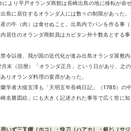
府の命により平戸オランダ商館は長崎出島の地に移転が命
し出島に居住するオランダ人には数々の制限があった。
本産の牛（肉）は食せぬこと。出島内でパンを作る事（
島内居住のオランダ商館員はカピタン外十数名とする事
解禁令以後、我が国の近代化が進み出島オランダ屋敷内
2月末（旧暦）「オランダ正月」という日があり、之
がありオランダ料理の宴席があった。
蘭学者大槻玄澤も「天明五年長崎日記」（1785）の
長崎名勝図絵」にも大きく記述された事等で広く世に知
を用いず三叉鑚（ホコ）・快刀（ハアカ）・銀匕（サジ