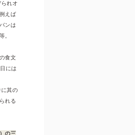
ぜられオ
例えば
パンは
等。
の食文
の日には
中に其の
られる
）の三