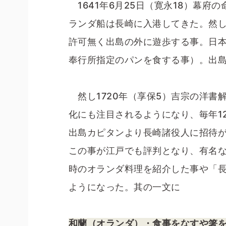
1641年6月25日（寛永18）幕
ランダ船は長崎に入港してきた。然
許可無く出島の外に遊歩する事。日
奉行所指定のパンを食する事）。出
然し1720年（享保5）吉宗の洋書
化にも注目されるようになり、毎年1
出島カピタンより長崎諸役人に招待
この事が江戸でも評判となり、有名な
時のオランダ料理を紹介した事や「
ようになった。其の一文に
和蘭（オランダ）・食事をなすや箸