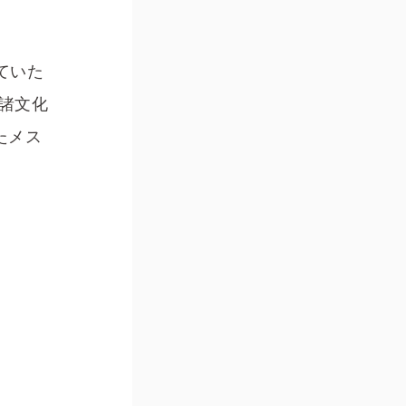
ていた
諸文化
たメス