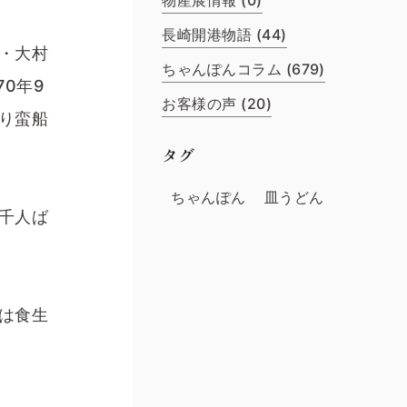
物産展情報 (0)
長崎開港物語 (44)
・大村
ちゃんぽんコラム (679)
0年9
お客様の声 (20)
り蛮船
タグ
ちゃんぽん
皿うどん
千人ば
は食生