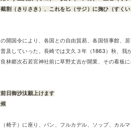
を截割（きりさき）、これを匕（サジ）に掬ひ（すくい
6）の開国令により、各国との自由貿易、各国領事館、
普及していった。長崎では文久３年（1863）秋、我
伊良林郷次石若宮神社前に草野丈吉が開業、その看板に
は前日御沙汰願上けます
上候
コ（椅子）に座り、パン、フルカデル、ソップ、カルマ