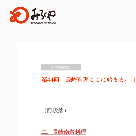
長崎開港物語
第44回 長崎料理ここに始まる。（
（前段落）
二、長崎南蛮料理