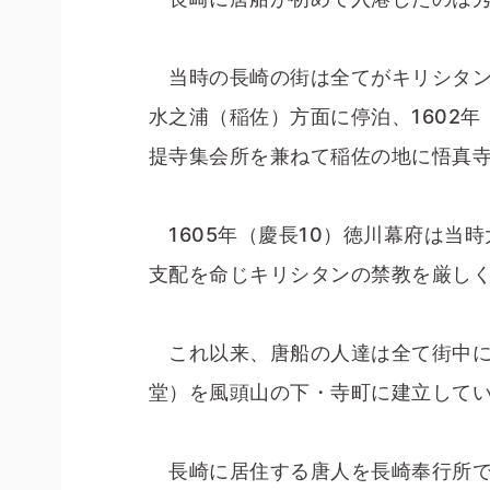
当時の長崎の街は全てがキリシタン
水之浦（稲佐）方面に停泊、1602
提寺集会所を兼ねて稲佐の地に悟真
1605年（慶長10）徳川幕府は当
支配を命じキリシタンの禁教を厳し
これ以来、唐船の人達は全て街中に宿
堂）を風頭山の下・寺町に建立して
長崎に居住する唐人を長崎奉行所で