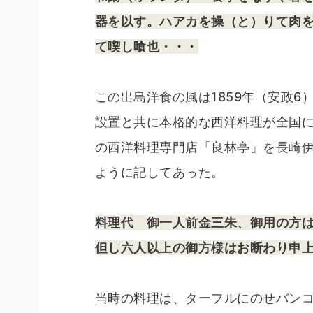
器を以す。ハアカを操（と）りて肉
て喫し喰也・・・
この出島洋食の風は1859年（安政
設置と共に本格的な西洋料理が全国に
の西洋料理専門店「良林亭」を長崎
ように記してあった。
料理代 御一人前金三朱、御用の方
但し六人以上の御方様はお断わり申
当時の料理は、ターフルにのせバン