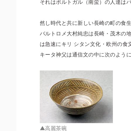
それはポルトガル（南蛮）の人達は
然し時代と共に新しい長崎の町の食生
バルトロメ大村純忠は長崎・茂木の
は急速にキリ シタン文化・欧州の食
キータ神父は通信文の中に次のよう
▲高麗茶碗