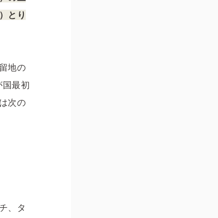
）とり
居留地の
が国最初
は次の
チ、タ