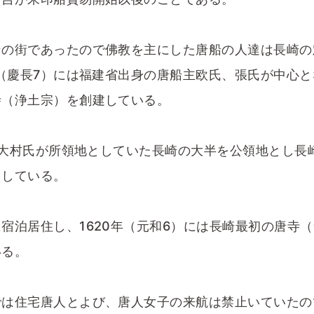
の街であったので佛教を主にした唐船の人達は長崎の
年（慶長7）には福建省出身の唐船主欧氏、張氏が中心
寺（浄土宗）を創建している。
時大村氏が所領地としていた長崎の大半を公領地とし長
くしている。
泊居住し、1620年（元和6）には長崎最初の唐寺（
いる。
は住宅唐人とよび、唐人女子の来航は禁止いていたの