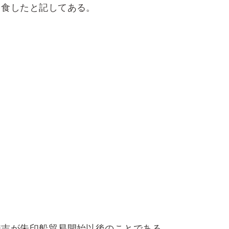
を食したと記してある。
吉が朱印船貿易開始以後のことである。