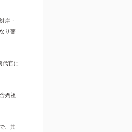
対岸・
となり菩
崎代官に
含媽祖
で、其