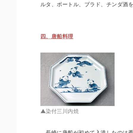
ルタ、ボートル、ブラド、チンダ酒
四、唐船料理
▲染付三川内焼
長崎に唐船が初めて入港したのは秀