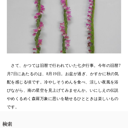
さて、かつては旧暦で行われていた七夕行事。今年の旧暦
7
月
7
日にあたるのは、
8
月
19
日。お盆が過ぎ、かすかに秋の気
配を感じる頃です。冷やしそうめんを食べ、涼しい夜風を浴
びながら、南の星空を見上げてみませんか。いにしえの伝説
やめくるめく森羅万象に思いを馳せるひとときは楽しいもの
です。
検索