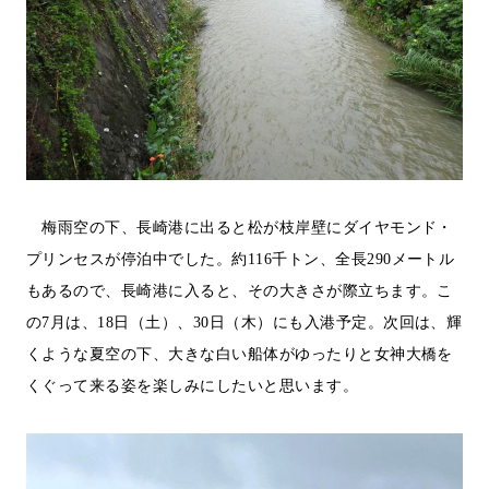
梅雨空の下、長崎港に出ると松が枝岸壁にダイヤモンド・
プリンセスが停泊中でした。約
116
千トン、全長
290
メートル
もあるので、長崎港に入ると、その大きさが際立ちます。こ
の
7
月は、
18
日（土）、
30
日（木）にも入港予定。次回は、輝
くような夏空の下、大きな白い船体がゆったりと女神大橋を
くぐって来る姿を楽しみにしたいと思います。